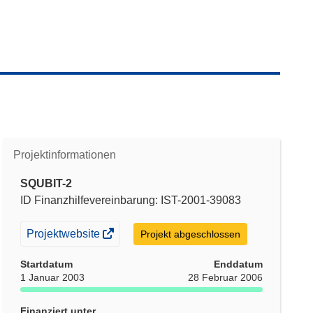
Projektinformationen
SQUBIT-2
ID Finanzhilfevereinbarung: IST-2001-39083
(öffnet
Projektwebsite
Projekt abgeschlossen
in
Startdatum
Enddatum
neuem
1 Januar 2003
28 Februar 2006
Fenster)
Finanziert unter