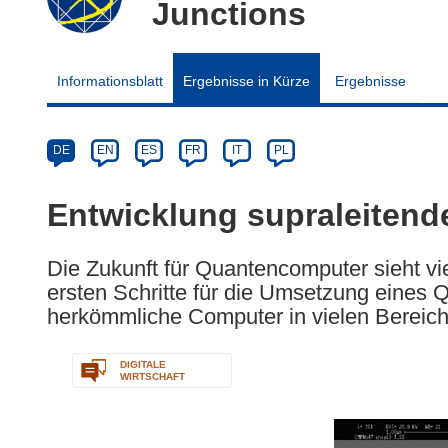
Junctions
Informationsblatt
Ergebnisse in Kürze
Ergebnisse
Article
Category
Article
DE
EN
ES
FR
IT
PL
available
in
Entwicklung supraleitend
the
following
Die Zukunft für Quantencomputer sieht v
languages:
ersten Schritte für die Umsetzung eines
herkömmliche Computer in vielen Bereiche
DIGITALE
WIRTSCHAFT