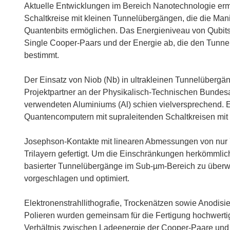
Aktuelle Entwicklungen im Bereich Nanotechnologie ermö
Schaltkreise mit kleinen Tunnelübergängen, die die Ma
Quantenbits ermöglichen. Das Energieniveau von Qubi
Single Cooper-Paars und der Energie ab, die den Tunn
bestimmt.
Der Einsatz von Niob (Nb) in ultrakleinen Tunnelübergä
Projektpartner an der Physikalisch-Technischen Bundesa
verwendeten Aluminiums (Al) schien vielversprechend. Es
Quantencomputern mit supraleitenden Schaltkreisen mi
Josephson-Kontakte mit linearen Abmessungen von nur
Trilayern gefertigt. Um die Einschränkungen herkömmli
basierter Tunnelübergänge im Sub-µm-Bereich zu überwi
vorgeschlagen und optimiert.
Elektronenstrahllithografie, Trockenätzen sowie Anodis
Polieren wurden gemeinsam für die Fertigung hochwerti
Verhältnis zwischen Ladeenergie der Cooper-Paare und E