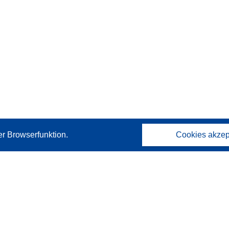
er Browserfunktion.
Cookies akzep
Kontakt
Wenden Sie sich an das Help Desk