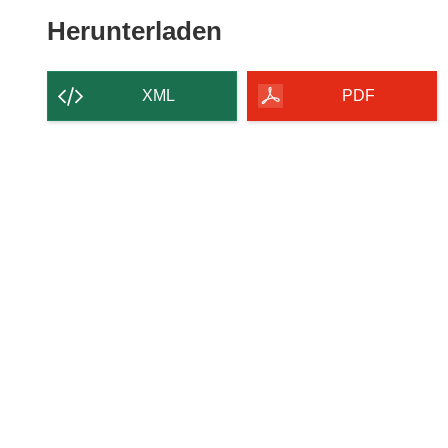
Den
Herunterladen
Inhalt
der
XML
PDF
Seite
herunterladen