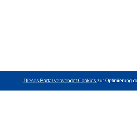
Dieses Portal verwendet Cookies
zur Optimierung d
CORDIS - Forschungsergebnisse der EU
Diese Website wird vom
Amt für Veröffentlichungen der