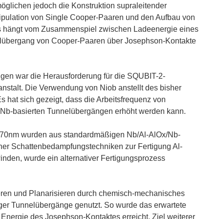
glichen jedoch die Konstruktion supraleitender
nipulation von Single Cooper-Paaren und den Aufbau von
ts hängt vom Zusammenspiel zwischen Ladeenergie eines
elübergang von Cooper-Paaren über Josephson-Kontakte
ngen war die Herausforderung für die SQUBIT-2-
nstalt. Die Verwendung von Niob anstellt des bisher
 hat sich gezeigt, dass die Arbeitsfrequenz von
t Nb-basierten Tunnelübergängen erhöht werden kann.
 70nm wurden aus standardmäßigen Nb/Al-AlOx/Nb-
cher Schattenbedampfungstechniken zur Fertigung Al-
nden, wurde ein alternativer Fertigungsprozess
ieren und Planarisieren durch chemisch-mechanisches
ger Tunnelübergänge genutzt. So wurde das erwartete
nergie des Josephson-Kontaktes erreicht. Ziel weiterer