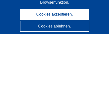
Browserfunktion.
Cookies akzeptieren.
Cookies ablehnen.
CORDIS - Forschungsergebnisse der EU
Diese Website wird vom
Amt für Veröffentlichungen der
Europäischen Union
verwaltet.
Barrierefreiheit
Halbautomatische Projektklassifizierung - Hinweis zur
Erklärbarkeit
Kontakt
Wenden Sie sich an das Help Desk