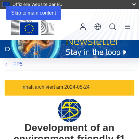
Offizielle Website der EU
Skip to main content
Menu
(öffnet
in
CORDIS
neuem
Fenster)
FP5
Inhalt archiviert am 2024-05-24
Development of an
environment-friendly f1