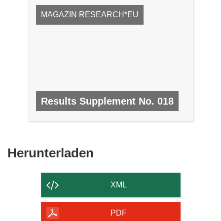
MAGAZIN RESEARCH*EU
Results Supplement No. 018
NR. 18, OKTOBER 2009
Den
Herunterladen
Inhalt
der
XML
Seite
herunterladen
PDF