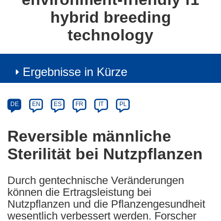
hybrid breeding
technology
Ergebnisse in Kürze
Article
Category
Article
DE
EN
ES
FR
IT
PL
available
in
Reversible männliche
the
Sterilität bei Nutzpflanzen
following
languages:
Durch gentechnische Veränderungen
können die Ertragsleistung bei
Nutzpflanzen und die Pflanzengesundheit
wesentlich verbessert werden. Forscher