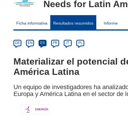
Needs for Latin Am
Ficha informativa
Resultados resumidos
Informe
Article
Category
Article
DE
EN
ES
FR
IT
PL
available
in
Materializar el potencial 
the
América Latina
following
languages:
Un equipo de investigadores ha analizado
Europa y América Latina en el sector de 
ENERGÍA