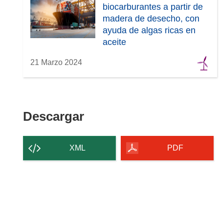
biocarburantes a partir de
madera de desecho, con
ayuda de algas ricas en
aceite
21 Marzo 2024
Descargar
Descargar
el
contenido
XML
PDF
de
la
página