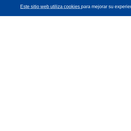
Este sitio web utiliza cookies
para mejorar su experie
CORDIS - Resultados de investigaciones de la UE
La
Oficina de Publicaciones de la Unión Europea
gestiona este sitio web.
Accesibilidad
Clasificación semiautomática de proyectos -
Declaración de explicabilidad