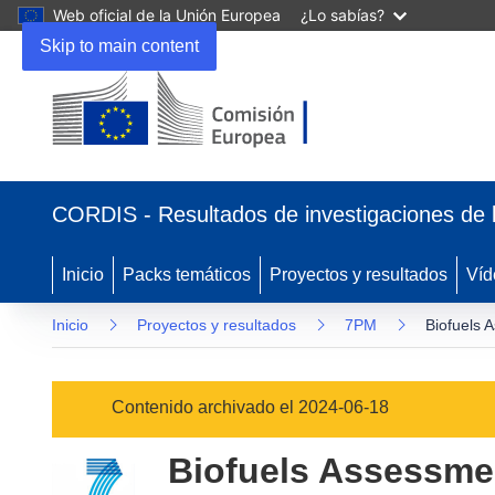
Web oficial de la Unión Europea
¿Lo sabías?
Skip to main content
(se
abrirá
CORDIS - Resultados de investigaciones de 
en
una
nueva
Inicio
Packs temáticos
Proyectos y resultados
Víd
ventana)
Inicio
Proyectos y resultados
7PM
Biofuels 
Contenido archivado el 2024-06-18
Biofuels Assessme