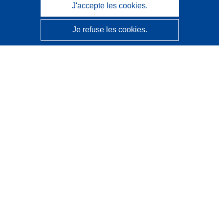
J'accepte les cookies.
Je refuse les cookies.
CORDIS - Résultats de la recherche de l’UE
Ce site web est géré par l'
Office des publications de
l’Union européenne
Accessibilité
Classification semi-automatique des projets - Avis sur
l’explicabilité
Contactez nous
Contacter notre Help Desk
Foire aux questions
(et leurs réponses)