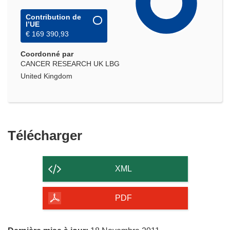
Contribution de
l’UE
€ 169 390,93
Coordonné par
CANCER RESEARCH UK LBG
United Kingdom
Télécharger
Télécharger
le
contenu
XML
de
la
PDF
page