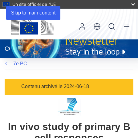
Un site officiel de l’UE
Skip to main content
Menu
(s’ouvre
dans
CORDIS
une
nouvelle
7e PC
fenêtre)
Contenu archivé le 2024-06-18
In vivo study of primary B
cell responses