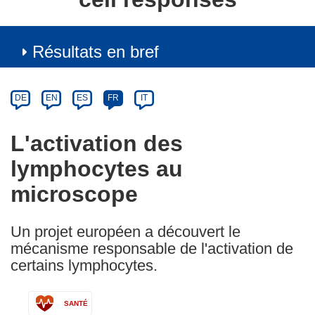
Résultats en bref
Article
Category
Article
DE
EN
ES
FR
IT
available
in
L'activation des
the
lymphocytes au
following
languages:
microscope
Un projet européen a découvert le
mécanisme responsable de l'activation de
certains lymphocytes.
SANTÉ