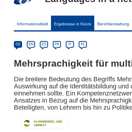
Informationsblatt
Ergebnisse in Kürze
Berichterstattung
Article
Category
Article
DE
EN
ES
FR
IT
PL
available
in
Mehrsprachigkeit für mul
the
following
Die breitere Bedeutung des Begriffs Mehr
languages:
Auswirkung auf die Identitätsbildung und 
einnehmen sollte. Ein Kompetenznetzwerk 
Ansatzes in Bezug auf die Mehrsprachigke
Beteiligten, von Lehrern bis hin zu Politik
KLIMAWANDEL UND
UMWELT