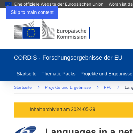
Eine offizielle Website der Europäischen Union
Woran ist d
Skip to main content
(öffnet
in
CORDIS - Forschungsergebnisse der EU
neuem
Fenster)
Startseite
Thematic Packs
Projekte und Ergebnisse
Startseite
Projekte und Ergebnisse
FP6
Lang
Inhalt archiviert am 2024-05-29
Languages in a ne