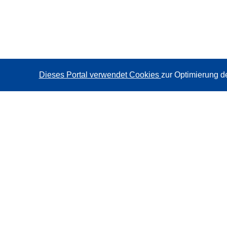
Dieses Portal verwendet Cookies
zur Optimierung d
CORDIS - Forschungsergebnisse der EU
Diese Website wird vom
Amt für Veröffentlichungen der
Europäischen Union
verwaltet.
Barrierefreiheit
Halbautomatische Projektklassifizierung - Hinweis zur