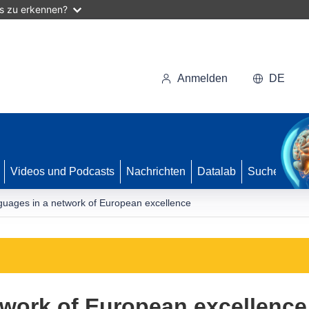
as zu erkennen?
Anmelden
DE
Videos und Podcasts
Nachrichten
Datalab
Suche
uages in a network of European excellence
twork of European excellence