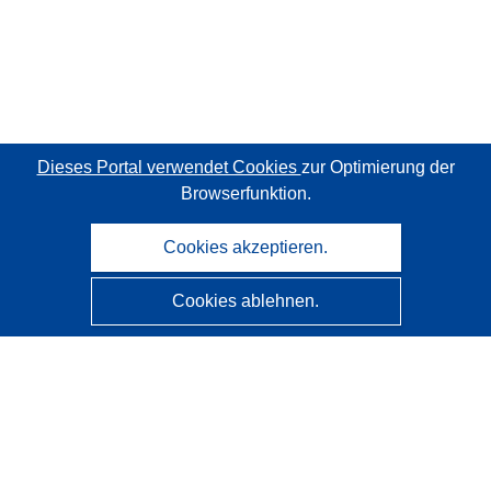
Dieses Portal verwendet Cookies
zur Optimierung der
Browserfunktion.
Cookies akzeptieren.
Cookies ablehnen.
CORDIS - Forschungsergebnisse der EU
Diese Website wird vom
Amt für Veröffentlichungen der
Europäischen Union
verwaltet.
Barrierefreiheit