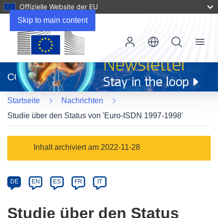
Offizielle Website der EU
Skip to main content
Menu
(öffnet
in
CORDIS
neuem
Fenster)
Startseite
Nachrichten
Studie über den Status von 'Euro-ISDN 1997-1998'
Article
Inhalt archiviert am 2022-11-28
Category
Article
DE
EN
ES
FR
IT
available
in
Studie über den Status
the