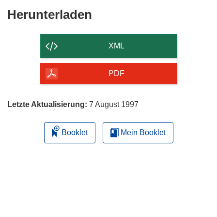
Den
Herunterladen
Inhalt
der
XML
Seite
herunterladen
PDF
Letzte Aktualisierung:
7 August 1997
Booklet
Mein Booklet