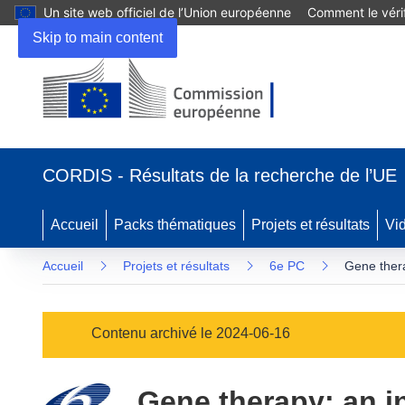
Un site web officiel de l’Union européenne
Comment le vérif
Skip to main content
(s’ouvre
dans
CORDIS - Résultats de la recherche de l’UE
une
nouvelle
fenêtre)
Accueil
Packs thématiques
Projets et résultats
Vi
Accueil
Projets et résultats
6e PC
Gene thera
Contenu archivé le 2024-06-16
Gene therapy: an i