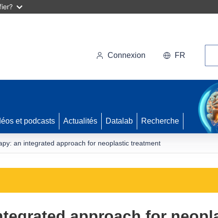
ier?
Rec
Connexion
FR
déos et podcasts
Actualités
Datalab
Recherche
py: an integrated approach for neoplastic treatment
ntegrated approach for neopla