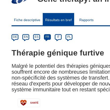
Fiche descriptive
Résultats en bref
Rapports
Article
Category
Article
DE
EN
ES
FR
IT
PL
available
in
Thérapie génique furtive
the
following
Malgré le potentiel des thérapies géniques
languages:
souffrent encore de nombreuses limitations
non-spécificité des systèmes de transfert
réseau d'experts pour développer de nouve
système immunitaire tout en restant spéci
SANTÉ