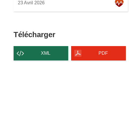
23 Avril 2026
Télécharger
Télécharger
le
contenu
XML
PDF
de
la
page