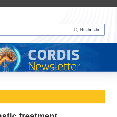
herche
Recherche
stic treatment