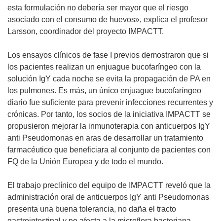
n
esta formulación no debería ser mayor que el riesgo
a
asociado con el consumo de huevos», explica el profesor
n
Larsson, coordinador del proyecto IMPACTT.
u
e
Los ensayos clínicos de fase I previos demostraron que si
v
los pacientes realizan un enjuague bucofaríngeo con la
a
solución IgY cada noche se evita la propagación de PA en
v
los pulmones. Es más, un único enjuague bucofaríngeo
e
diario fue suficiente para prevenir infecciones recurrentes y
n
crónicas. Por tanto, los socios de la iniciativa IMPACTT se
t
propusieron mejorar la inmunoterapia con anticuerpos IgY
a
anti Pseudomonas en aras de desarrollar un tratamiento
n
farmacéutico que beneficiara al conjunto de pacientes con
a
FQ de la Unión Europea y de todo el mundo.
)
El trabajo preclínico del equipo de IMPACTT reveló que la
administración oral de anticuerpos IgY anti Pseudomonas
presenta una buena tolerancia, no daña el tracto
gastrointestinal y no afecta a la microflora bacteriana