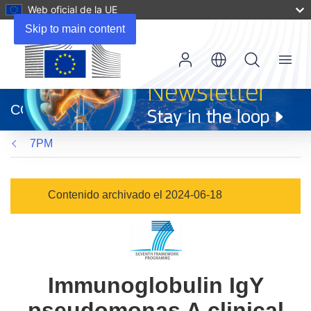
Web oficial de la UE
Skip to main content
Menu
(se
abrirá
CORDIS
en
una
7PM
nueva
ventana)
Contenido archivado el 2024-06-18
Immunoglobulin IgY
pseudomonas A clinical