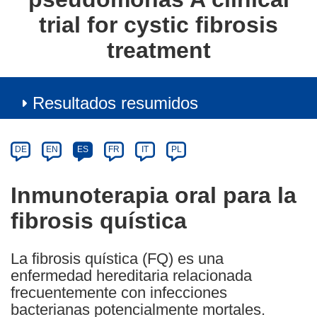
trial for cystic fibrosis
treatment
Resultados resumidos
Article
Category
Article
DE
EN
ES
FR
IT
PL
available
in
Inmunoterapia oral para la
the
fibrosis quística
following
languages:
La fibrosis quística (FQ) es una
enfermedad hereditaria relacionada
frecuentemente con infecciones
bacterianas potencialmente mortales.