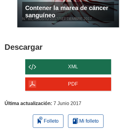
Contener la marea de cáncer
sanguíneo
N.º 65, AGOSTO 2017/SEPTIEMBRE 2017
Descargar
Descargar
el
contenido
XML
de
la
PDF
página
Última actualización:
7 Junio 2017
Folleto
Mi folleto