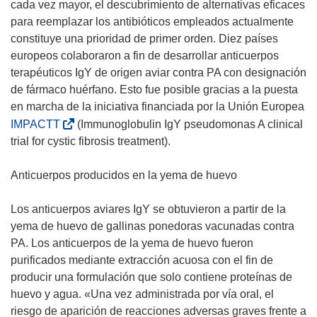
cada vez mayor, el descubrimiento de alternativas eficaces
para reemplazar los antibióticos empleados actualmente
constituye una prioridad de primer orden. Diez países
europeos colaboraron a fin de desarrollar anticuerpos
terapéuticos IgY de origen aviar contra PA con designación
de fármaco huérfano. Esto fue posible gracias a la puesta
en marcha de la iniciativa financiada por la Unión Europea
(
IMPACTT
(Immunoglobulin IgY pseudomonas A clinical
s
trial for cystic fibrosis treatment).
e
a
Anticuerpos producidos en la yema de huevo
b
r
Los anticuerpos aviares IgY se obtuvieron a partir de la
i
yema de huevo de gallinas ponedoras vacunadas contra
r
PA. Los anticuerpos de la yema de huevo fueron
á
purificados mediante extracción acuosa con el fin de
e
producir una formulación que solo contiene proteínas de
n
huevo y agua. «Una vez administrada por vía oral, el
u
riesgo de aparición de reacciones adversas graves frente a