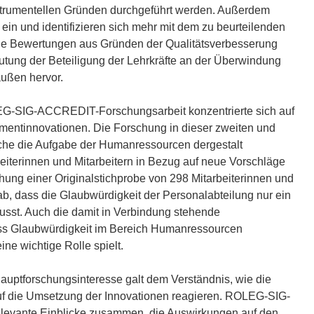
instrumentellen Gründen durchgeführt werden. Außerdem
ein und identifizieren sich mehr mit dem zu beurteilenden
e Bewertungen aus Gründen der Qualitätsverbesserung
utung der Beteiligung der Lehrkräfte an der Überwindung
außen hervor.
EG-SIG-ACCREDIT-Forschungsarbeit konzentrierte sich auf
entinnovationen. Die Forschung in dieser zweiten und
lche die Aufgabe der Humanressourcen dergestalt
eiterinnen und Mitarbeitern in Bezug auf neue Vorschläge
ng einer Originalstichprobe von 298 Mitarbeiterinnen und
, dass die Glaubwürdigkeit der Personalabteilung nur ein
lusst. Auch die damit in Verbindung stehende
ass Glaubwürdigkeit im Bereich Humanressourcen
ne wichtige Rolle spielt.
uptforschungsinteresse galt dem Verständnis, wie die
uf die Umsetzung der Innovationen reagieren. ROLEG-SIG-
levante Einblicke zusammen, die Auswirkungen auf den