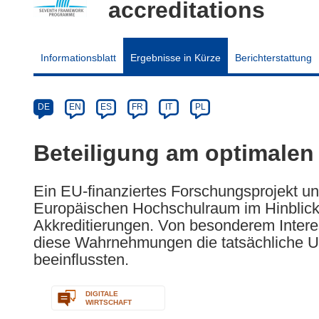
accreditations
Informationsblatt
Ergebnisse in Kürze
Berichterstattung
Article
Category
Article
DE
EN
ES
FR
IT
PL
available
in
Beteiligung am optimalen
the
following
Ein EU-finanziertes Forschungsprojekt u
languages:
Europäischen Hochschulraum im Hinblick 
Akkreditierungen. Von besonderem Inter
diese Wahrnehmungen die tatsächliche U
beeinflussten.
DIGITALE
WIRTSCHAFT