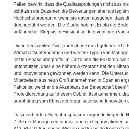
Fällen bewirkt, dass die Qualitätsprüfungen nicht aus 
schätzen die Dozenten die Bewertungen eher als legitim 
Hochschulprogramm, wenn sie davon ausgehen, dass di
durchgeführt werden. Die Studie hob mit Erfolg die Bede
anfänglicher Skepsis in Hinsicht auf Interventionen von 
Die in der zweiten Zweijahresphase durchgeführte ROL
Wirtschaftsunternehmen und weitere Typen von Managem
letzten Phase überprüfte im Einzelnen die Faktoren, we
unterstützen, dass eine höhere Akzeptanz bei den Mitarb
und Innovationen gewonnen werden kann. Die Untersuchu
Mitarbeitern aus neun Großunternehmen in Spanien ergab
Faktor ist, welcher die Akzeptanz der Belegschaft beeinf
Projektforschung auf diesem Gebiet lässt annehmen, d
unabhängig vom Klima der organisatorische Innovation ei
Das den beiden Zweijahresphasen zugrunde liegende Ha
Ziele der Managementinnovationen in Organisationen a
ACCREDIT trug neues Wissen und für beide Kontexte re