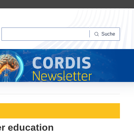
Suche
Suche
er education