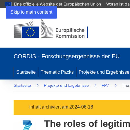
Eine offizielle Website der Europäischen Union
Woran ist d
Skip to main content
(öffnet
in
CORDIS - Forschungsergebnisse der EU
neuem
Fenster)
Startseite
Thematic Packs
Projekte und Ergebnisse
Startseite
Projekte und Ergebnisse
FP7
The 
Inhalt archiviert am 2024-06-18
The roles of legiti