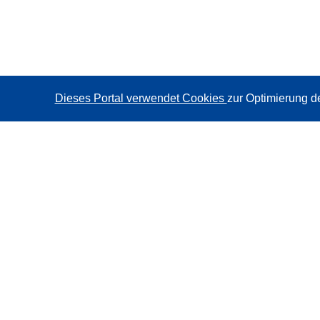
Dieses Portal verwendet Cookies
zur Optimierung d
CORDIS - Forschungsergebnisse der EU
Diese Website wird vom
Amt für Veröffentlichungen der
Europäischen Union
verwaltet.
Barrierefreiheit
Halbautomatische Projektklassifizierung - Hinweis zur
Erklärbarkeit