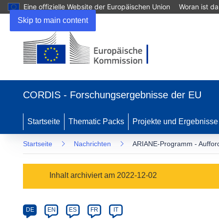
Eine offizielle Website der Europäischen Union
Woran ist d
Skip to main content
(öffnet
in
CORDIS - Forschungsergebnisse der EU
neuem
Fenster)
Startseite
Thematic Packs
Projekte und Ergebnisse
Startseite
Nachrichten
ARIANE-Programm - Aufford
Article
Inhalt archiviert am 2022-12-02
Category
Article
DE
EN
ES
FR
IT