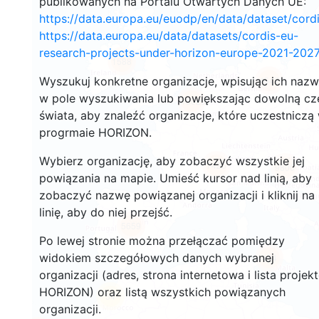
publikowanych na Portalu Otwartych Danych UE:
https://data.europa.eu/euodp/en/data/dataset/cor
https://data.europa.eu/data/datasets/cordis-eu-
research-projects-under-horizon-europe-2021-2027
1588
Wyszukuj konkretne organizacje, wpisując ich naz
4547
w pole wyszukiwania lub powiększając dowolną cz
13025
świata, aby znaleźć organizacje, które uczestniczą
progrmaie HORIZON.
Wybierz organizację, aby zobaczyć wszystkie jej
7425
9800
powiązania na mapie. Umieść kursor nad linią, aby
zobaczyć nazwę powiązanej organizacji i kliknij na
linię, aby do niej przejść.
5659
Po lewej stronie można przełączać pomiędzy
widokiem szczegółowych danych wybranej
464
organizacji (adres, strona internetowa i lista projek
HORIZON) oraz listą wszystkich powiązanych
54
organizacji.