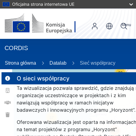
Oficjalna strona internetowa UE
Menu
CORDIS
Strona główna
Datalab
Sieć współpracy
30
O sieci współpracy
Ta wizualizacja pozwala sprawdzić, gdzie znajdują 
2
organizacje uczestniczące w projektach i z kim
nawiązują współpracę w ramach inicjatyw
badawczych i innowacyjnych programu „Horyzont”.
37
Oferowana wizualizacja jest oparta na informacjac
na temat projektów z programu „Horyzont”
2840