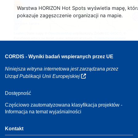
160
Warstwa HORIZON Hot Spots wyświetla mapę, któr
7
pokazuje zagęszczenie organizacji na mapie.
Leaflet
| Dane mapy ©
OpenStreetMap
współautorzy, Źródło
EC-GISCO
, ©
EuroGeographics na temat granic administracyjnych,
Zastrzeżenie prawne
CORDIS - Wyniki badań wspieranych przez UE
Niniejsza witryna internetowa jest zarządzana przez
Urząd Publikacji Unii Europejskiej
Dostępność
Częściowo zautomatyzowana klasyfikacja projektów -
Informacja na temat wyjaśnialności
Kontakt