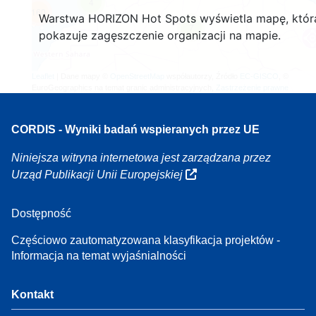
4
160
Warstwa HORIZON Hot Spots wyświetla mapę, któr
7
pokazuje zagęszczenie organizacji na mapie.
Leaflet
| Dane mapy ©
OpenStreetMap
współautorzy, Źródło
EC-GISCO
, ©
EuroGeographics na temat granic administracyjnych,
Zastrzeżenie prawne
CORDIS - Wyniki badań wspieranych przez UE
Niniejsza witryna internetowa jest zarządzana przez
Urząd Publikacji Unii Europejskiej
Dostępność
Częściowo zautomatyzowana klasyfikacja projektów -
Informacja na temat wyjaśnialności
Kontakt