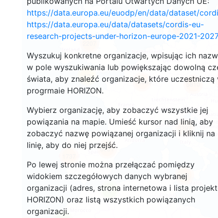
publikowanych na Portalu Otwartych Danych UE:
https://data.europa.eu/euodp/en/data/dataset/cor
https://data.europa.eu/data/datasets/cordis-eu-
2681
research-projects-under-horizon-europe-2021-2027
2207
Wyszukuj konkretne organizacje, wpisując ich naz
w pole wyszukiwania lub powiększając dowolną cz
12
świata, aby znaleźć organizacje, które uczestniczą
19369
5810
progrmaie HORIZON.
Wybierz organizację, aby zobaczyć wszystkie jej
powiązania na mapie. Umieść kursor nad linią, aby
3397
zobaczyć nazwę powiązanej organizacji i kliknij na
linię, aby do niej przejść.
6031
1737
Po lewej stronie można przełączać pomiędzy
481
widokiem szczegółowych danych wybranej
organizacji (adres, strona internetowa i lista projek
6
HORIZON) oraz listą wszystkich powiązanych
organizacji.