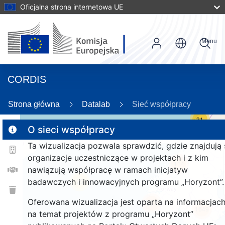
Oficjalna strona internetowa UE
Menu
CORDIS
Strona główna
Datalab
Sieć współpracy
31
O sieci współpracy
Ta wizualizacja pozwala sprawdzić, gdzie znajdują 
2
organizacje uczestniczące w projektach i z kim
114
nawiązują współpracę w ramach inicjatyw
badawczych i innowacyjnych programu „Horyzont”.
25
Oferowana wizualizacja jest oparta na informacjac
257
1649
na temat projektów z programu „Horyzont”