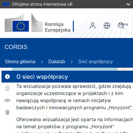
Oficjalna strona internetowa UE
Menu
CORDIS
Strona główna
Datalab
Sieć współpracy
O sieci współpracy
Ta wizualizacja pozwala sprawdzić, gdzie znajdują 
2
organizacje uczestniczące w projektach i z kim
178
nawiązują współpracę w ramach inicjatyw
badawczych i innowacyjnych programu „Horyzont”.
25
Oferowana wizualizacja jest oparta na informacjac
na temat projektów z programu „Horyzont”
1382