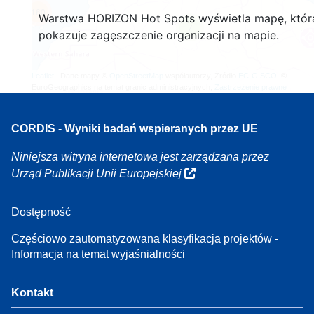
160
Warstwa HORIZON Hot Spots wyświetla mapę, któr
7
pokazuje zagęszczenie organizacji na mapie.
Leaflet
| Dane mapy ©
OpenStreetMap
współautorzy, Źródło
EC-GISCO
, ©
EuroGeographics na temat granic administracyjnych,
Zastrzeżenie prawne
CORDIS - Wyniki badań wspieranych przez UE
Niniejsza witryna internetowa jest zarządzana przez
Urząd Publikacji Unii Europejskiej
Dostępność
Częściowo zautomatyzowana klasyfikacja projektów -
Informacja na temat wyjaśnialności
Kontakt