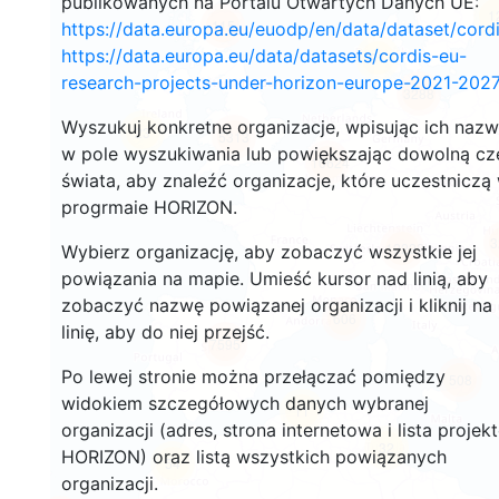
publikowanych na Portalu Otwartych Danych UE:
1
115
https://data.europa.eu/euodp/en/data/dataset/cor
https://data.europa.eu/data/datasets/cordis-eu-
91
research-projects-under-horizon-europe-2021-2027
3288
Wyszukuj konkretne organizacje, wpisując ich naz
23
5313
w pole wyszukiwania lub powiększając dowolną cz
10624
świata, aby znaleźć organizacje, które uczestniczą
progrmaie HORIZON.
3
12222
Wybierz organizację, aby zobaczyć wszystkie jej
powiązania na mapie. Umieść kursor nad linią, aby
zobaczyć nazwę powiązanej organizacji i kliknij na
606
linię, aby do niej przejść.
7595
Po lewej stronie można przełączać pomiędzy
508
widokiem szczegółowych danych wybranej
11
organizacji (adres, strona internetowa i lista projek
32
HORIZON) oraz listą wszystkich powiązanych
54
organizacji.