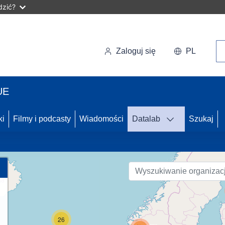
dzić?
Wy
Zaloguj się
PL
UE
ki
Filmy i podcasty
Wiadomości
Datalab
Szukaj
89
26