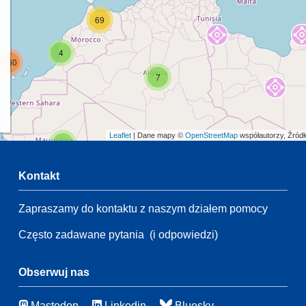
69
4
160
7
Leaflet
| Dane mapy ©
OpenStreetMap
współautorzy, Źród
2
Kontakt
47
Zapraszamy do kontaktu z naszym działem pomocy
2
28
35
Często zadawane pytania
(i odpowiedzi)
172
3
Obserwuj nas
46
Mastodon
Linkedin
Bluesky