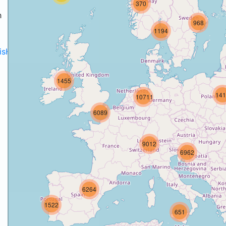
370
h
968
1194
disH2020projects
.
1455
141
10711
6089
9012
6962
6264
1522
651