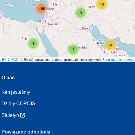
10
1499
9
4
14
4
ło
EC-GISCO
, © EuroGeographics na temat granic administracyjnych,
Zastrzeżenie prawne
O nas
3
Kim jesteśmy
54
Działy CORDIS
Biuletyn
3
Powiązane odnośniki