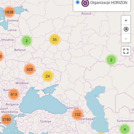
Organizacje HORIZON
1638
+
-
35
2
0
2
328
24
913
132
2780
4