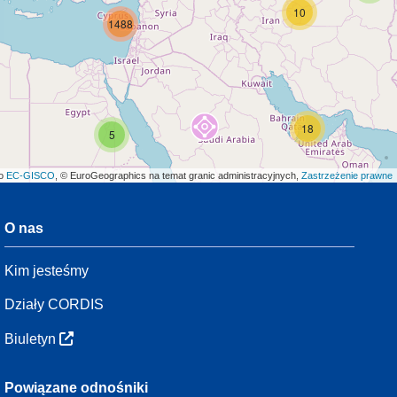
10
1488
18
5
ło
EC-GISCO
, © EuroGeographics na temat granic administracyjnych,
Zastrzeżenie prawne
O nas
3
Kim jesteśmy
54
Działy CORDIS
Biuletyn
3
Powiązane odnośniki