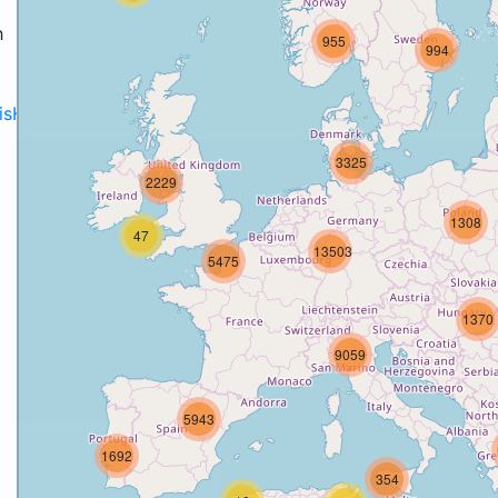
h
955
994
disH2020projects
.
3325
2229
1308
47
13503
5475
1370
9059
5943
1692
354