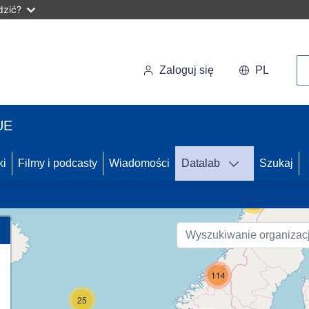
dzić?
Wy
Zaloguj się
PL
UE
42
ki
Filmy i podcasty
Wiadomości
Datalab
Szukaj
55
114
25