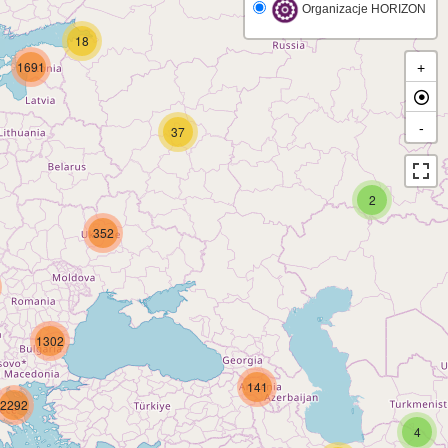
Organizacje HORIZON
18
1691
+
-
37
2
352
1302
141
2292
4