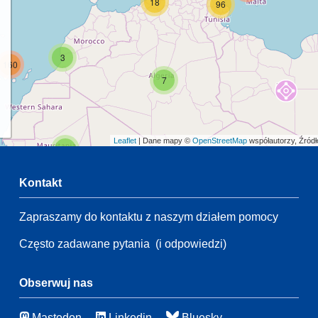
18
96
3
160
7
Leaflet
| Dane mapy ©
OpenStreetMap
współautorzy, Źród
2
Kontakt
68
Zapraszamy do kontaktu z naszym działem pomocy
2
47
Często zadawane pytania
(i odpowiedzi)
42
155
Obserwuj nas
9
6
Mastodon
Linkedin
Bluesky