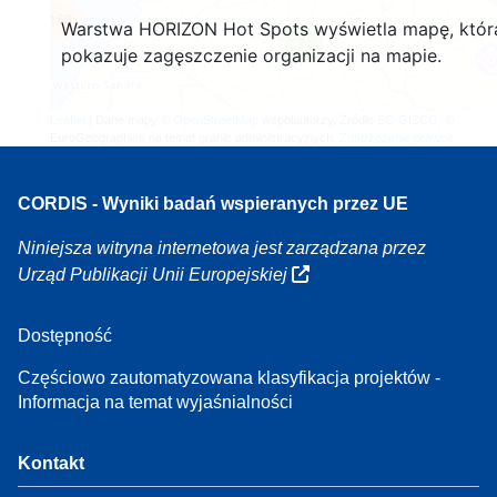
160
Warstwa HORIZON Hot Spots wyświetla mapę, któr
7
pokazuje zagęszczenie organizacji na mapie.
Leaflet
| Dane mapy ©
OpenStreetMap
współautorzy, Źródło
EC-GISCO
, ©
EuroGeographics na temat granic administracyjnych,
Zastrzeżenie prawne
CORDIS - Wyniki badań wspieranych przez UE
Niniejsza witryna internetowa jest zarządzana przez
Urząd Publikacji Unii Europejskiej
Dostępność
Częściowo zautomatyzowana klasyfikacja projektów -
Informacja na temat wyjaśnialności
Kontakt