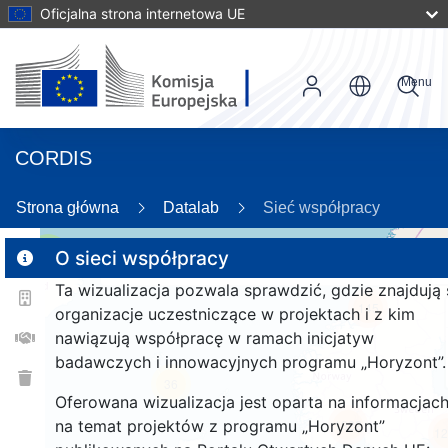
Oficjalna strona internetowa UE
Menu
CORDIS
Strona główna
Datalab
Sieć współpracy
3
O sieci współpracy
Ta wizualizacja pozwala sprawdzić, gdzie znajdują 
145
organizacje uczestniczące w projektach i z kim
nawiązują współpracę w ramach inicjatyw
badawczych i innowacyjnych programu „Horyzont”.
36
Oferowana wizualizacja jest oparta na informacjac
na temat projektów z programu „Horyzont”
1322
12