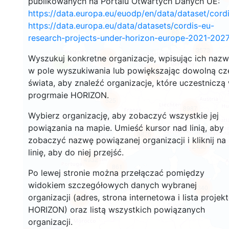
publikowanych na Portalu Otwartych Danych UE:
https://data.europa.eu/euodp/en/data/dataset/cor
https://data.europa.eu/data/datasets/cordis-eu-
80
research-projects-under-horizon-europe-2021-2027
3573
Wyszukuj konkretne organizacje, wpisując ich naz
4916
2
w pole wyszukiwania lub powiększając dowolną cz
11669
świata, aby znaleźć organizacje, które uczestniczą
progrmaie HORIZON.
525
8987
Wybierz organizację, aby zobaczyć wszystkie jej
powiązania na mapie. Umieść kursor nad linią, aby
3876
zobaczyć nazwę powiązanej organizacji i kliknij na
2435
linię, aby do niej przejść.
4932
861
Po lewej stronie można przełączać pomiędzy
widokiem szczegółowych danych wybranej
340
organizacji (adres, strona internetowa i lista projek
111
HORIZON) oraz listą wszystkich powiązanych
organizacji.