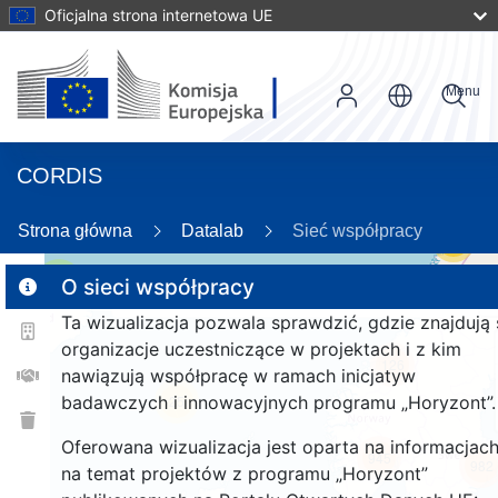
Oficjalna strona internetowa UE
Menu
CORDIS
Strona główna
Datalab
Sieć współpracy
55
2
O sieci współpracy
Ta wizualizacja pozwala sprawdzić, gdzie znajdują 
organizacje uczestniczące w projektach i z kim
126
nawiązują współpracę w ramach inicjatyw
badawczych i innowacyjnych programu „Horyzont”.
25
Oferowana wizualizacja jest oparta na informacjac
945
982
na temat projektów z programu „Horyzont”