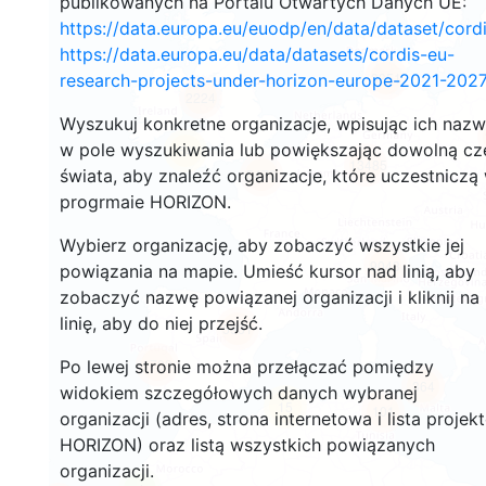
publikowanych na Portalu Otwartych Danych UE:
https://data.europa.eu/euodp/en/data/dataset/cor
https://data.europa.eu/data/datasets/cordis-eu-
3351
research-projects-under-horizon-europe-2021-2027
2224
Wyszukuj konkretne organizacje, wpisując ich naz
w pole wyszukiwania lub powiększając dowolną cz
54
13485
świata, aby znaleźć organizacje, które uczestniczą
5473
progrmaie HORIZON.
Wybierz organizację, aby zobaczyć wszystkie jej
9043
powiązania na mapie. Umieść kursor nad linią, aby
zobaczyć nazwę powiązanej organizacji i kliknij na
linię, aby do niej przejść.
5931
1709
Po lewej stronie można przełączać pomiędzy
364
widokiem szczegółowych danych wybranej
15
101
organizacji (adres, strona internetowa i lista projek
HORIZON) oraz listą wszystkich powiązanych
organizacji.