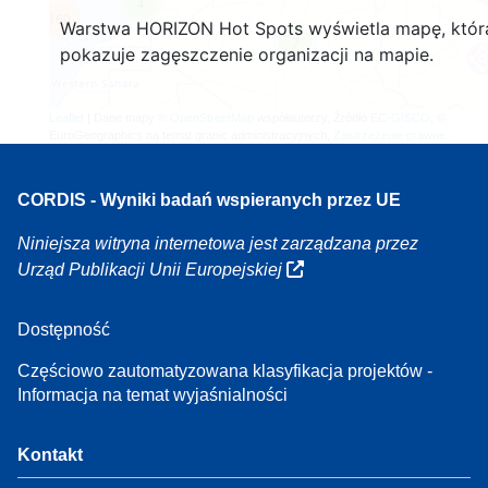
4
160
Warstwa HORIZON Hot Spots wyświetla mapę, któr
7
pokazuje zagęszczenie organizacji na mapie.
Leaflet
| Dane mapy ©
OpenStreetMap
współautorzy, Źródło
EC-GISCO
, ©
EuroGeographics na temat granic administracyjnych,
Zastrzeżenie prawne
CORDIS - Wyniki badań wspieranych przez UE
Niniejsza witryna internetowa jest zarządzana przez
Urząd Publikacji Unii Europejskiej
Dostępność
Częściowo zautomatyzowana klasyfikacja projektów -
Informacja na temat wyjaśnialności
Kontakt