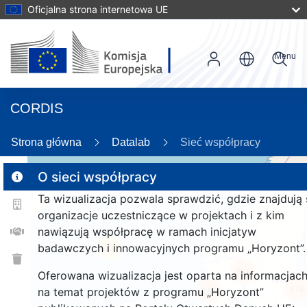
Oficjalna strona internetowa UE
Menu
CORDIS
87
Strona główna
Datalab
Sieć współpracy
O sieci współpracy
3
Ta wizualizacja pozwala sprawdzić, gdzie znajdują 
2
organizacje uczestniczące w projektach i z kim
nawiązują współpracę w ramach inicjatyw
badawczych i innowacyjnych programu „Horyzont”.
25
821
Oferowana wizualizacja jest oparta na informacjac
976
259
na temat projektów z programu „Horyzont”