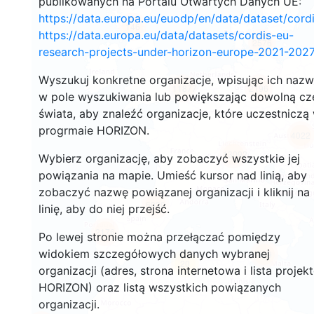
publikowanych na Portalu Otwartych Danych UE:
https://data.europa.eu/euodp/en/data/dataset/cor
146
https://data.europa.eu/data/datasets/cordis-eu-
2576
research-projects-under-horizon-europe-2021-2027
Wyszukuj konkretne organizacje, wpisując ich naz
11877
2196
w pole wyszukiwania lub powiększając dowolną cz
świata, aby znaleźć organizacje, które uczestniczą
progrmaie HORIZON.
4022
13092
Wybierz organizację, aby zobaczyć wszystkie jej
powiązania na mapie. Umieść kursor nad linią, aby
zobaczyć nazwę powiązanej organizacji i kliknij na
6030
linię, aby do niej przejść.
2176
Po lewej stronie można przełączać pomiędzy
widokiem szczegółowych danych wybranej
409
20
organizacji (adres, strona internetowa i lista projek
HORIZON) oraz listą wszystkich powiązanych
organizacji.