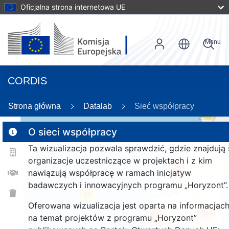
Oficjalna strona internetowa UE
Menu
CORDIS
Strona główna
Datalab
Sieć współpracy
56
O sieci współpracy
Ta wizualizacja pozwala sprawdzić, gdzie znajdują 
2
organizacje uczestniczące w projektach i z kim
168
nawiązują współpracę w ramach inicjatyw
badawczych i innowacyjnych programu „Horyzont”.
34
Oferowana wizualizacja jest oparta na informacjac
1554
261
na temat projektów z programu „Horyzont”