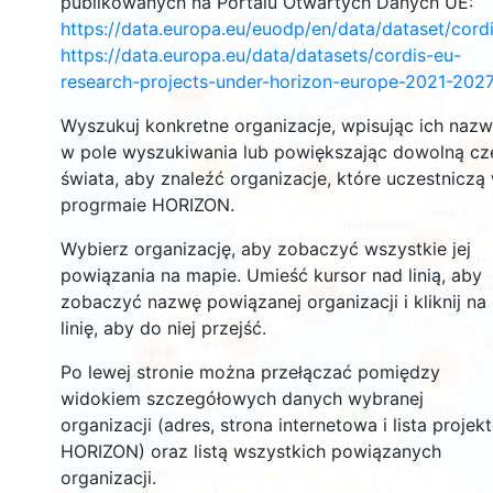
publikowanych na Portalu Otwartych Danych UE:
https://data.europa.eu/euodp/en/data/dataset/cor
https://data.europa.eu/data/datasets/cordis-eu-
3545
research-projects-under-horizon-europe-2021-2027
1564
Wyszukuj konkretne organizacje, wpisując ich naz
w pole wyszukiwania lub powiększając dowolną cz
240
73
świata, aby znaleźć organizacje, które uczestniczą
18622
progrmaie HORIZON.
8960
Wybierz organizację, aby zobaczyć wszystkie jej
powiązania na mapie. Umieść kursor nad linią, aby
522
zobaczyć nazwę powiązanej organizacji i kliknij na
linię, aby do niej przejść.
5819
1819
893
Po lewej stronie można przełączać pomiędzy
widokiem szczegółowych danych wybranej
4
organizacji (adres, strona internetowa i lista projek
HORIZON) oraz listą wszystkich powiązanych
organizacji.