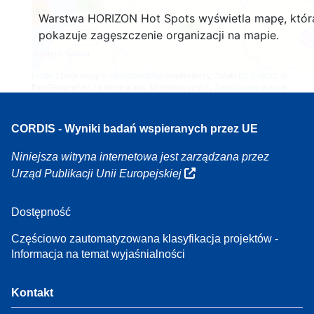
3
160
Warstwa HORIZON Hot Spots wyświetla mapę, któr
7
pokazuje zagęszczenie organizacji na mapie.
Leaflet
| Dane mapy ©
OpenStreetMap
współautorzy, Źródło
EC-GISCO
, ©
EuroGeographics na temat granic administracyjnych,
Zastrzeżenie prawne
CORDIS - Wyniki badań wspieranych przez UE
Niniejsza witryna internetowa jest zarządzana przez
Urząd Publikacji Unii Europejskiej
Dostępność
Częściowo zautomatyzowana klasyfikacja projektów -
Informacja na temat wyjaśnialności
Kontakt