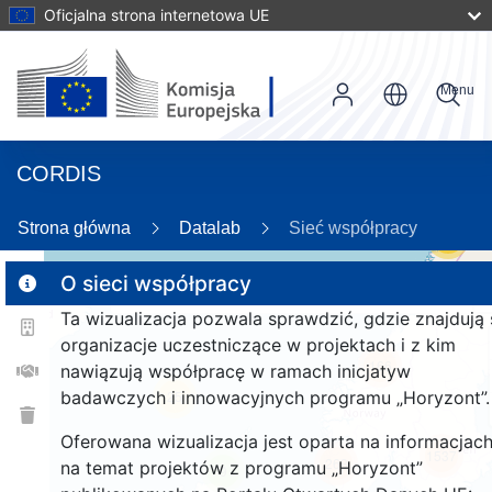
Oficjalna strona internetowa UE
Menu
CORDIS
Strona główna
Datalab
Sieć współpracy
55
O sieci współpracy
Ta wizualizacja pozwala sprawdzić, gdzie znajdują 
2
organizacje uczestniczące w projektach i z kim
166
nawiązują współpracę w ramach inicjatyw
badawczych i innowacyjnych programu „Horyzont”.
25
Oferowana wizualizacja jest oparta na informacjac
1537
263
na temat projektów z programu „Horyzont”
9