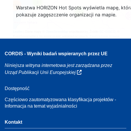
3
160
Warstwa HORIZON Hot Spots wyświetla mapę, któr
7
pokazuje zagęszczenie organizacji na mapie.
Leaflet
| Dane mapy ©
OpenStreetMap
współautorzy, Źródło
EC-GISCO
, ©
EuroGeographics na temat granic administracyjnych,
Zastrzeżenie prawne
CORDIS - Wyniki badań wspieranych przez UE
Niniejsza witryna internetowa jest zarządzana przez
Urząd Publikacji Unii Europejskiej
Dostępność
Częściowo zautomatyzowana klasyfikacja projektów -
Informacja na temat wyjaśnialności
Kontakt