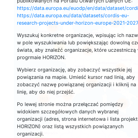
publikowanych na Portalu Otwartych Danych UE:
https://data.europa.eu/euodp/en/data/dataset/cor
https://data.europa.eu/data/datasets/cordis-eu-
3553
research-projects-under-horizon-europe-2021-2027
1575
Wyszukuj konkretne organizacje, wpisując ich naz
w pole wyszukiwania lub powiększając dowolną cz
241
64
świata, aby znaleźć organizacje, które uczestniczą
18701
progrmaie HORIZON.
8926
Wybierz organizację, aby zobaczyć wszystkie jej
powiązania na mapie. Umieść kursor nad linią, aby
474
zobaczyć nazwę powiązanej organizacji i kliknij na
linię, aby do niej przejść.
5818
1813
889
Po lewej stronie można przełączać pomiędzy
widokiem szczegółowych danych wybranej
organizacji (adres, strona internetowa i lista projek
HORIZON) oraz listą wszystkich powiązanych
organizacji.