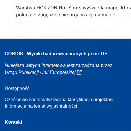
160
Warstwa HORIZON Hot Spots wyświetla mapę, któr
7
pokazuje zagęszczenie organizacji na mapie.
Leaflet
| Dane mapy ©
OpenStreetMap
współautorzy, Źródło
EC-GISCO
, ©
EuroGeographics na temat granic administracyjnych,
Zastrzeżenie prawne
CORDIS - Wyniki badań wspieranych przez UE
Niniejsza witryna internetowa jest zarządzana przez
Urząd Publikacji Unii Europejskiej
Dostępność
Częściowo zautomatyzowana klasyfikacja projektów -
Informacja na temat wyjaśnialności
Kontakt