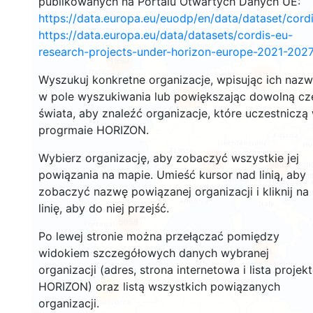
publikowanych na Portalu Otwartych Danych UE:
https://data.europa.eu/euodp/en/data/dataset/cor
https://data.europa.eu/data/datasets/cordis-eu-
research-projects-under-horizon-europe-2021-2027
1590
4534
Wyszukuj konkretne organizacje, wpisując ich naz
w pole wyszukiwania lub powiększając dowolną cz
13041
świata, aby znaleźć organizacje, które uczestniczą
progrmaie HORIZON.
Wybierz organizację, aby zobaczyć wszystkie jej
7402
9839
powiązania na mapie. Umieść kursor nad linią, aby
zobaczyć nazwę powiązanej organizacji i kliknij na
linię, aby do niej przejść.
5658
Po lewej stronie można przełączać pomiędzy
484
widokiem szczegółowych danych wybranej
organizacji (adres, strona internetowa i lista projek
HORIZON) oraz listą wszystkich powiązanych
56
organizacji.