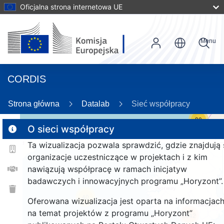
Oficjalna strona internetowa UE
Menu
CORDIS
Strona główna
Datalab
Sieć współpracy
30
O sieci współpracy
Ta wizualizacja pozwala sprawdzić, gdzie znajdują 
2
organizacje uczestniczące w projektach i z kim
nawiązują współpracę w ramach inicjatyw
badawczych i innowacyjnych programu „Horyzont”.
40
Oferowana wizualizacja jest oparta na informacjac
na temat projektów z programu „Horyzont”
2842