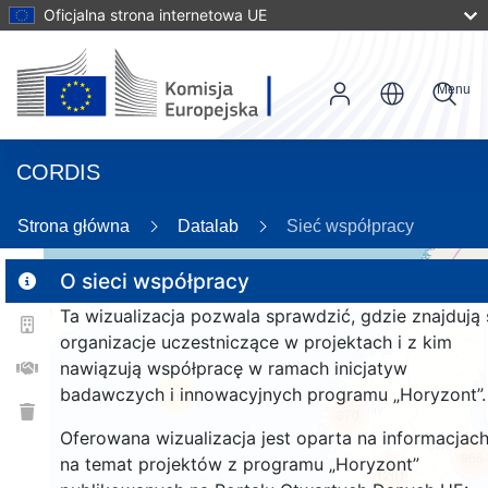
Oficjalna strona internetowa UE
Menu
CORDIS
89
Strona główna
Datalab
Sieć współpracy
O sieci współpracy
Ta wizualizacja pozwala sprawdzić, gdzie znajdują 
2
organizacje uczestniczące w projektach i z kim
nawiązują współpracę w ramach inicjatyw
badawczych i innowacyjnych programu „Horyzont”.
26
370
Oferowana wizualizacja jest oparta na informacjac
966
na temat projektów z programu „Horyzont”
1201