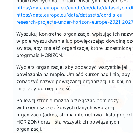
publikowanych na Portalu Otwartych Danych UE:
https://data.europa.eu/euodp/en/data/dataset/cor
https://data.europa.eu/data/datasets/cordis-eu-
research-projects-under-horizon-europe-2021-2027
1455
Wyszukuj konkretne organizacje, wpisując ich naz
10691
w pole wyszukiwania lub powiększając dowolną cz
6064
świata, aby znaleźć organizacje, które uczestniczą
progrmaie HORIZON.
9010
Wybierz organizację, aby zobaczyć wszystkie jej
6992
powiązania na mapie. Umieść kursor nad linią, aby
zobaczyć nazwę powiązanej organizacji i kliknij na
linię, aby do niej przejść.
6288
1525
Po lewej stronie można przełączać pomiędzy
647
widokiem szczegółowych danych wybranej
organizacji (adres, strona internetowa i lista projek
70
HORIZON) oraz listą wszystkich powiązanych
organizacji.