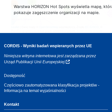
3
160
Warstwa HORIZON Hot Spots wyświetla mapę, któr
7
pokazuje zagęszczenie organizacji na mapie.
Leaflet
| Dane mapy ©
OpenStreetMap
współautorzy, Źródło
EC-GISCO
, ©
EuroGeographics na temat granic administracyjnych,
Zastrzeżenie prawne
CORDIS - Wyniki badań wspieranych przez UE
Niniejsza witryna internetowa jest zarządzana przez
Urząd Publikacji Unii Europejskiej
Dostępność
Częściowo zautomatyzowana klasyfikacja projektów -
Informacja na temat wyjaśnialności
Kontakt