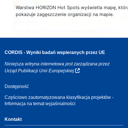
3
160
Warstwa HORIZON Hot Spots wyświetla mapę, któr
7
pokazuje zagęszczenie organizacji na mapie.
Leaflet
| Dane mapy ©
OpenStreetMap
współautorzy, Źródło
EC-GISCO
, ©
EuroGeographics na temat granic administracyjnych,
Zastrzeżenie prawne
CORDIS - Wyniki badań wspieranych przez UE
Niniejsza witryna internetowa jest zarządzana przez
Urząd Publikacji Unii Europejskiej
Dostępność
Częściowo zautomatyzowana klasyfikacja projektów -
Informacja na temat wyjaśnialności
Kontakt