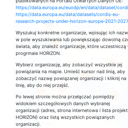
publikowanych na Portalu Otwartych Danych UE:
https://data.europa.eu/euodp/en/data/dataset/cor
https://data.europa.eu/data/datasets/cordis-eu-
3521
research-projects-under-horizon-europe-2021-2027
1566
Wyszukuj konkretne organizacje, wpisując ich naz
w pole wyszukiwania lub powiększając dowolną cz
240
59
świata, aby znaleźć organizacje, które uczestniczą
18656
progrmaie HORIZON.
8940
Wybierz organizację, aby zobaczyć wszystkie jej
powiązania na mapie. Umieść kursor nad linią, aby
517
zobaczyć nazwę powiązanej organizacji i kliknij na
linię, aby do niej przejść.
5837
1812
899
Po lewej stronie można przełączać pomiędzy
widokiem szczegółowych danych wybranej
organizacji (adres, strona internetowa i lista projek
HORIZON) oraz listą wszystkich powiązanych
organizacji.