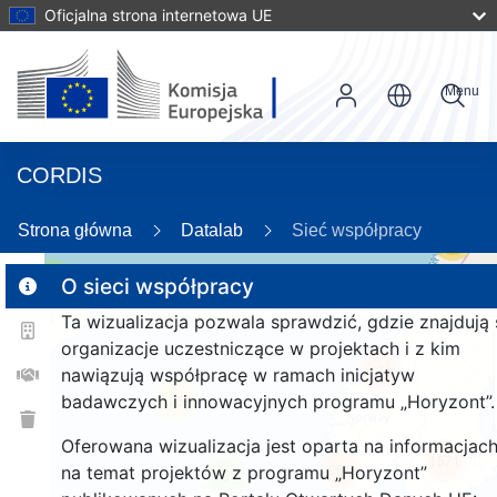
Oficjalna strona internetowa UE
Menu
CORDIS
Strona główna
Datalab
Sieć współpracy
56
3
O sieci współpracy
Ta wizualizacja pozwala sprawdzić, gdzie znajdują 
organizacje uczestniczące w projektach i z kim
161
nawiązują współpracę w ramach inicjatyw
badawczych i innowacyjnych programu „Horyzont”.
25
Oferowana wizualizacja jest oparta na informacjac
1571
261
na temat projektów z programu „Horyzont”
9