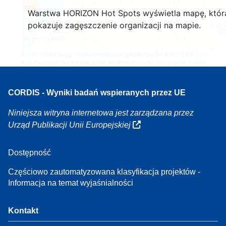
170
Warstwa HORIZON Hot Spots wyświetla mapę, któr
7
pokazuje zagęszczenie organizacji na mapie.
Leaflet
| Dane mapy ©
OpenStreetMap
współautorzy, Źródło
EC-GISCO
, ©
EuroGeographics na temat granic administracyjnych,
Zastrzeżenie prawne
CORDIS - Wyniki badań wspieranych przez UE
Niniejsza witryna internetowa jest zarządzana przez
Urząd Publikacji Unii Europejskiej
Dostępność
Częściowo zautomatyzowana klasyfikacja projektów -
Informacja na temat wyjaśnialności
Kontakt