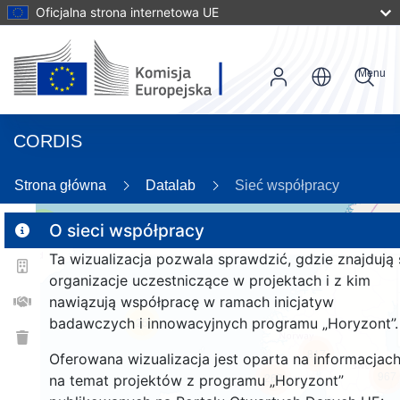
Oficjalna strona internetowa UE
Menu
CORDIS
94
Strona główna
Datalab
Sieć współpracy
3
O sieci współpracy
2
Ta wizualizacja pozwala sprawdzić, gdzie znajdują 
organizacje uczestniczące w projektach i z kim
nawiązują współpracę w ramach inicjatyw
badawczych i innowacyjnych programu „Horyzont”.
25
817
Oferowana wizualizacja jest oparta na informacjac
967
263
na temat projektów z programu „Horyzont”