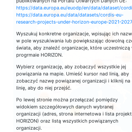
publikowanych na Portalu Otwartych Danych UE:
https://data.europa.eu/euodp/en/data/dataset/cor
153
https://data.europa.eu/data/datasets/cordis-eu-
2593
research-projects-under-horizon-europe-2021-2027
Wyszukuj konkretne organizacje, wpisując ich naz
11876
2200
w pole wyszukiwania lub powiększając dowolną cz
świata, aby znaleźć organizacje, które uczestniczą
progrmaie HORIZON.
4042
13073
Wybierz organizację, aby zobaczyć wszystkie jej
powiązania na mapie. Umieść kursor nad linią, aby
zobaczyć nazwę powiązanej organizacji i kliknij na
6011
linię, aby do niej przejść.
2177
Po lewej stronie można przełączać pomiędzy
widokiem szczegółowych danych wybranej
409
17
organizacji (adres, strona internetowa i lista projek
HORIZON) oraz listą wszystkich powiązanych
organizacji.