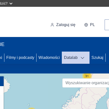
dzić?
Wy
Zaloguj się
PL
UE
70
ki
Filmy i podcasty
Wiadomości
Datalab
Szukaj
31