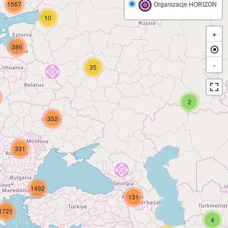
1567
Organizacje HORIZON
10
+
386
-
35
2
352
331
1492
131
1721
4