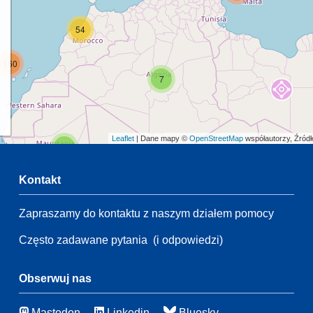
54
160
7
Leaflet
| Dane mapy ©
OpenStreetMap
współautorzy, Źród
2
Kontakt
65
5
Zapraszamy do kontaktu z naszym działem pomocy
2
Często zadawane pytania
(i odpowiedzi)
142
69
3
Obserwuj nas
50
Mastodon
Linkedin
Bluesky