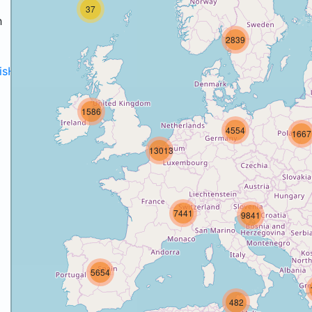
37
h
2839
disH2020projects
.
1586
4554
1667
13013
7441
9841
5654
482