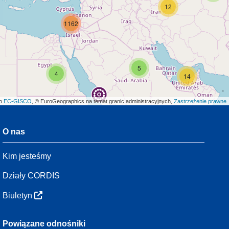
12
1162
5
4
14
ło
EC-GISCO
, © EuroGeographics na temat granic administracyjnych,
Zastrzeżenie prawne
O nas
3
Kim jesteśmy
54
Działy CORDIS
Biuletyn
3
Powiązane odnośniki