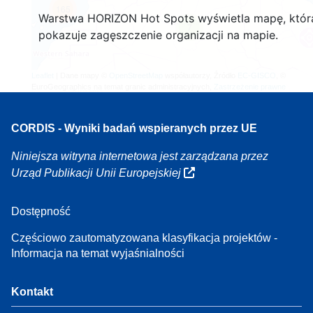
165
Warstwa HORIZON Hot Spots wyświetla mapę, któr
7
pokazuje zagęszczenie organizacji na mapie.
Leaflet
| Dane mapy ©
OpenStreetMap
współautorzy, Źródło
EC-GISCO
, ©
EuroGeographics na temat granic administracyjnych,
Zastrzeżenie prawne
CORDIS - Wyniki badań wspieranych przez UE
Niniejsza witryna internetowa jest zarządzana przez
Urząd Publikacji Unii Europejskiej
Dostępność
Częściowo zautomatyzowana klasyfikacja projektów -
Informacja na temat wyjaśnialności
Kontakt