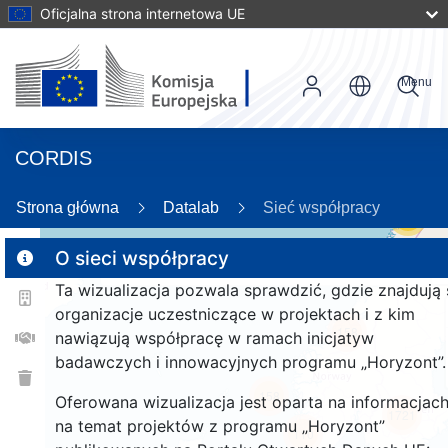
Oficjalna strona internetowa UE
Menu
CORDIS
Strona główna
Datalab
Sieć współpracy
55
O sieci współpracy
Ta wizualizacja pozwala sprawdzić, gdzie znajdują 
2
organizacje uczestniczące w projektach i z kim
158
nawiązują współpracę w ramach inicjatyw
badawczych i innowacyjnych programu „Horyzont”.
158
Oferowana wizualizacja jest oparta na informacjac
1721
na temat projektów z programu „Horyzont”
110