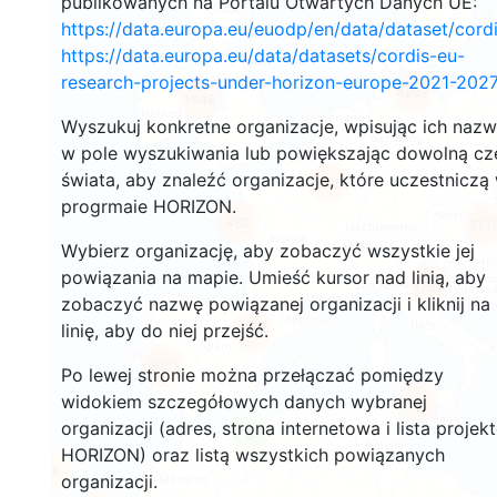
publikowanych na Portalu Otwartych Danych UE:
https://data.europa.eu/euodp/en/data/dataset/cor
https://data.europa.eu/data/datasets/cordis-eu-
research-projects-under-horizon-europe-2021-2027
4209
1949
Wyszukuj konkretne organizacje, wpisując ich naz
w pole wyszukiwania lub powiększając dowolną cz
świata, aby znaleźć organizacje, które uczestniczą
19865
progrmaie HORIZON.
483
371
Wybierz organizację, aby zobaczyć wszystkie jej
powiązania na mapie. Umieść kursor nad linią, aby
4757
zobaczyć nazwę powiązanej organizacji i kliknij na
linię, aby do niej przejść.
6065
2063
Po lewej stronie można przełączać pomiędzy
widokiem szczegółowych danych wybranej
421
organizacji (adres, strona internetowa i lista projek
6
HORIZON) oraz listą wszystkich powiązanych
48
organizacji.