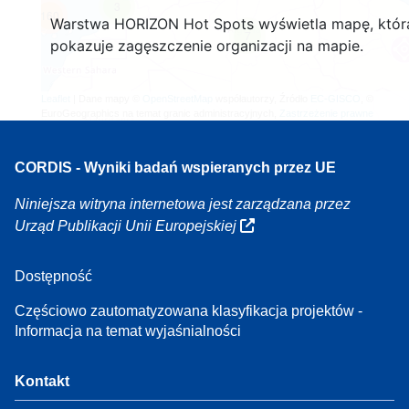
3
160
Warstwa HORIZON Hot Spots wyświetla mapę, któr
7
pokazuje zagęszczenie organizacji na mapie.
Leaflet
| Dane mapy ©
OpenStreetMap
współautorzy, Źródło
EC-GISCO
, ©
EuroGeographics na temat granic administracyjnych,
Zastrzeżenie prawne
CORDIS - Wyniki badań wspieranych przez UE
Niniejsza witryna internetowa jest zarządzana przez
Urząd Publikacji Unii Europejskiej
Dostępność
Częściowo zautomatyzowana klasyfikacja projektów -
Informacja na temat wyjaśnialności
Kontakt