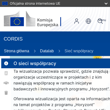
Oficjalna strona internetowa UE
Menu
CORDIS
Strona główna
Datalab
Sieć współpracy
30
O sieci współpracy
Ta wizualizacja pozwala sprawdzić, gdzie znajdują 
2
organizacje uczestniczące w projektach i z kim
125
nawiązują współpracę w ramach inicjatyw
badawczych i innowacyjnych programu „Horyzont”.
25
Oferowana wizualizacja jest oparta na informacjac
253
1649
na temat projektów z programu „Horyzont”