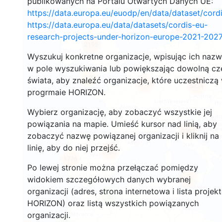
publikowanych na Portalu Otwartych Danych UE:
https://data.europa.eu/euodp/en/data/dataset/cor
https://data.europa.eu/data/datasets/cordis-eu-
2656
research-projects-under-horizon-europe-2021-2027
2195
Wyszukuj konkretne organizacje, wpisując ich naz
w pole wyszukiwania lub powiększając dowolną cz
12
świata, aby znaleźć organizacje, które uczestniczą
19399
5834
progrmaie HORIZON.
Wybierz organizację, aby zobaczyć wszystkie jej
powiązania na mapie. Umieść kursor nad linią, aby
3393
zobaczyć nazwę powiązanej organizacji i kliknij na
linię, aby do niej przejść.
5995
1776
Po lewej stronie można przełączać pomiędzy
widokiem szczegółowych danych wybranej
481
organizacji (adres, strona internetowa i lista projek
3
HORIZON) oraz listą wszystkich powiązanych
organizacji.