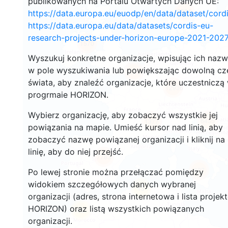
publikowanych na Portalu Otwartych Danych UE:
2931
https://data.europa.eu/euodp/en/data/dataset/cor
https://data.europa.eu/data/datasets/cordis-eu-
research-projects-under-horizon-europe-2021-2027
1570
Wyszukuj konkretne organizacje, wpisując ich naz
w pole wyszukiwania lub powiększając dowolną cz
10023
świata, aby znaleźć organizacje, które uczestniczą
12936
progrmaie HORIZON.
Wybierz organizację, aby zobaczyć wszystkie jej
6435
1377
powiązania na mapie. Umieść kursor nad linią, aby
zobaczyć nazwę powiązanej organizacji i kliknij na
linię, aby do niej przejść.
7783
827
Po lewej stronie można przełączać pomiędzy
widokiem szczegółowych danych wybranej
13
organizacji (adres, strona internetowa i lista projek
HORIZON) oraz listą wszystkich powiązanych
61
organizacji.