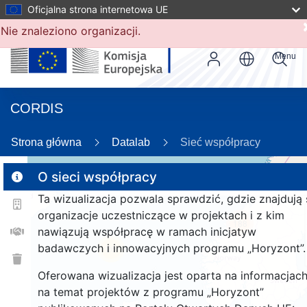
Oficjalna strona internetowa UE
Nie znaleziono organizacji.
Menu
CORDIS
Strona główna
Datalab
Sieć współpracy
O sieci współpracy
Ta wizualizacja pozwala sprawdzić, gdzie znajdują 
2
organizacje uczestniczące w projektach i z kim
188
nawiązują współpracę w ramach inicjatyw
badawczych i innowacyjnych programu „Horyzont”.
26
Oferowana wizualizacja jest oparta na informacjac
na temat projektów z programu „Horyzont”