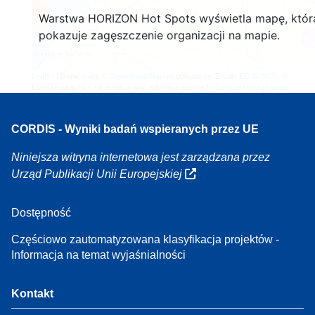
160
Warstwa HORIZON Hot Spots wyświetla mapę, któr
7
pokazuje zagęszczenie organizacji na mapie.
Leaflet
| Dane mapy ©
OpenStreetMap
współautorzy, Źródło
EC-GISCO
, ©
EuroGeographics na temat granic administracyjnych,
Zastrzeżenie prawne
CORDIS - Wyniki badań wspieranych przez UE
Niniejsza witryna internetowa jest zarządzana przez
Urząd Publikacji Unii Europejskiej
Dostępność
Częściowo zautomatyzowana klasyfikacja projektów -
Informacja na temat wyjaśnialności
Kontakt