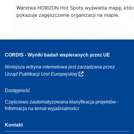
4
160
Warstwa HORIZON Hot Spots wyświetla mapę, któr
7
pokazuje zagęszczenie organizacji na mapie.
Leaflet
| Dane mapy ©
OpenStreetMap
współautorzy, Źródło
EC-GISCO
, ©
EuroGeographics na temat granic administracyjnych,
Zastrzeżenie prawne
CORDIS - Wyniki badań wspieranych przez UE
Niniejsza witryna internetowa jest zarządzana przez
Urząd Publikacji Unii Europejskiej
Dostępność
Częściowo zautomatyzowana klasyfikacja projektów -
Informacja na temat wyjaśnialności
Kontakt