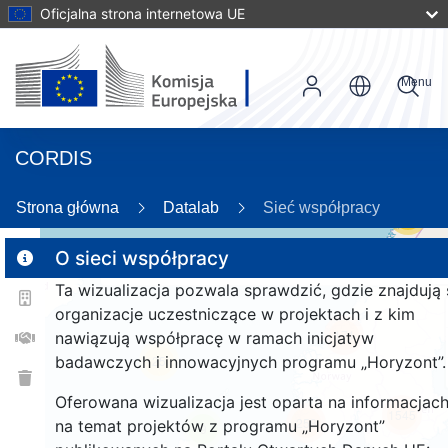
Oficjalna strona internetowa UE
Menu
CORDIS
Strona główna
Datalab
Sieć współpracy
56
O sieci współpracy
Ta wizualizacja pozwala sprawdzić, gdzie znajdują 
2
organizacje uczestniczące w projektach i z kim
171
nawiązują współpracę w ramach inicjatyw
badawczych i innowacyjnych programu „Horyzont”.
25
Oferowana wizualizacja jest oparta na informacjac
1545
258
na temat projektów z programu „Horyzont”
9