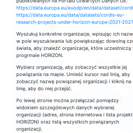
publikowanych na Portalu Otwartych Danych UE:
https://data.europa.eu/euodp/en/data/dataset/cor
https://data.europa.eu/data/datasets/cordis-eu-
3547
research-projects-under-horizon-europe-2021-2027
1564
Wyszukuj konkretne organizacje, wpisując ich naz
w pole wyszukiwania lub powiększając dowolną cz
241
68
świata, aby znaleźć organizacje, które uczestniczą
18717
progrmaie HORIZON.
8919
Wybierz organizację, aby zobaczyć wszystkie jej
powiązania na mapie. Umieść kursor nad linią, aby
472
zobaczyć nazwę powiązanej organizacji i kliknij na
linię, aby do niej przejść.
5813
1815
895
Po lewej stronie można przełączać pomiędzy
widokiem szczegółowych danych wybranej
organizacji (adres, strona internetowa i lista projek
HORIZON) oraz listą wszystkich powiązanych
organizacji.