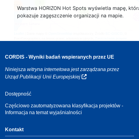
3
160
Warstwa HORIZON Hot Spots wyświetla mapę, któr
7
pokazuje zagęszczenie organizacji na mapie.
Leaflet
| Dane mapy ©
OpenStreetMap
współautorzy, Źródło
EC-GISCO
, ©
EuroGeographics na temat granic administracyjnych,
Zastrzeżenie prawne
CORDIS - Wyniki badań wspieranych przez UE
Niniejsza witryna internetowa jest zarządzana przez
Urząd Publikacji Unii Europejskiej
Dostępność
Częściowo zautomatyzowana klasyfikacja projektów -
Informacja na temat wyjaśnialności
Kontakt