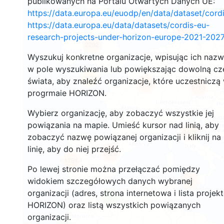
publikowanych na Portalu Otwartych Danych UE:
https://data.europa.eu/euodp/en/data/dataset/cor
https://data.europa.eu/data/datasets/cordis-eu-
2679
research-projects-under-horizon-europe-2021-2027
2202
Wyszukuj konkretne organizacje, wpisując ich naz
w pole wyszukiwania lub powiększając dowolną cz
12
świata, aby znaleźć organizacje, które uczestniczą
19387
5786
progrmaie HORIZON.
Wybierz organizację, aby zobaczyć wszystkie jej
powiązania na mapie. Umieść kursor nad linią, aby
3405
zobaczyć nazwę powiązanej organizacji i kliknij na
linię, aby do niej przejść.
6028
1751
Po lewej stronie można przełączać pomiędzy
widokiem szczegółowych danych wybranej
481
organizacji (adres, strona internetowa i lista projek
3
HORIZON) oraz listą wszystkich powiązanych
organizacji.