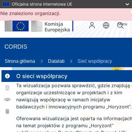
Oficjalna strona internetowa UE
Nie znaleziono organizacji.
Menu
CORDIS
Strona główna
Datalab
Sieć współpracy
30
O sieci współpracy
Ta wizualizacja pozwala sprawdzić, gdzie znajdują 
2
organizacje uczestniczące w projektach i z kim
114
nawiązują współpracę w ramach inicjatyw
badawczych i innowacyjnych programu „Horyzont”.
25
Oferowana wizualizacja jest oparta na informacjac
257
1655
na temat projektów z programu „Horyzont”