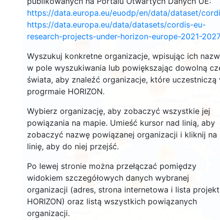
publikowanych na Portalu Otwartych Danych UE:
4109
https://data.europa.eu/euodp/en/data/dataset/cor
https://data.europa.eu/data/datasets/cordis-eu-
research-projects-under-horizon-europe-2021-2027
1409
Wyszukuj konkretne organizacje, wpisując ich naz
2504
w pole wyszukiwania lub powiększając dowolną cz
5609
świata, aby znaleźć organizacje, które uczestniczą
16152
progrmaie HORIZON.
Wybierz organizację, aby zobaczyć wszystkie jej
6678
powiązania na mapie. Umieść kursor nad linią, aby
zobaczyć nazwę powiązanej organizacji i kliknij na
4661
linię, aby do niej przejść.
25
3381
Po lewej stronie można przełączać pomiędzy
widokiem szczegółowych danych wybranej
406
565
12
organizacji (adres, strona internetowa i lista projek
HORIZON) oraz listą wszystkich powiązanych
organizacji.