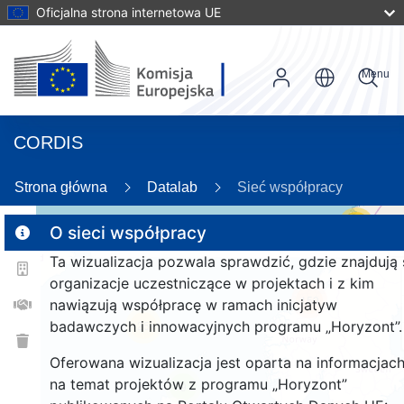
Oficjalna strona internetowa UE
Menu
CORDIS
80
Strona główna
Datalab
Sieć współpracy
17
O sieci współpracy
Ta wizualizacja pozwala sprawdzić, gdzie znajdują 
2
organizacje uczestniczące w projektach i z kim
159
nawiązują współpracę w ramach inicjatyw
badawczych i innowacyjnych programu „Horyzont”.
25
Oferowana wizualizacja jest oparta na informacjac
na temat projektów z programu „Horyzont”
9