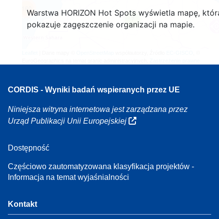
160
Warstwa HORIZON Hot Spots wyświetla mapę, któr
7
pokazuje zagęszczenie organizacji na mapie.
Leaflet
| Dane mapy ©
OpenStreetMap
współautorzy, Źródło
EC-GISCO
, ©
EuroGeographics na temat granic administracyjnych,
Zastrzeżenie prawne
CORDIS - Wyniki badań wspieranych przez UE
Niniejsza witryna internetowa jest zarządzana przez
Urząd Publikacji Unii Europejskiej
Dostępność
Częściowo zautomatyzowana klasyfikacja projektów -
Informacja na temat wyjaśnialności
Kontakt