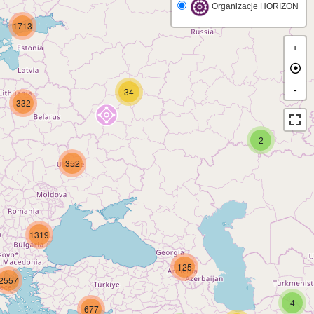
Organizacje HORIZON
1713
+
-
34
332
2
352
1319
125
2557
4
677