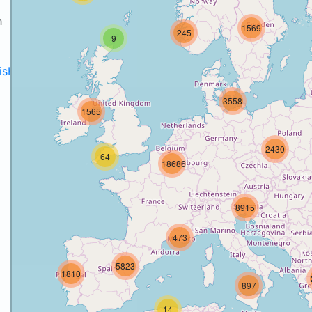
h
1569
245
9
disH2020projects
.
3558
1565
2430
64
18686
8915
473
5823
1810
897
14