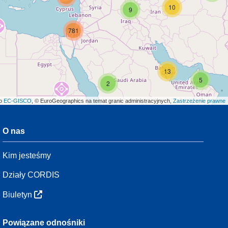
10
9
781
13
5
2
ło
EC-GISCO
, © EuroGeographics na temat granic administracyjnych,
Zastrzeżenie prawne
O nas
3
Kim jesteśmy
54
Działy CORDIS
Biuletyn
3
Powiązane odnośniki