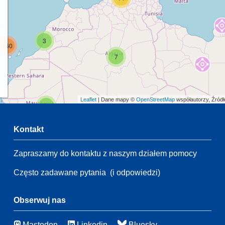
3
160
7
Leaflet
| Dane mapy ©
OpenStreetMap
współautorzy, Źród
2
Kontakt
54
Zapraszamy do kontaktu z naszym działem pomocy
2
55
Często zadawane pytania
(i odpowiedzi)
21
109
83
Obserwuj nas
21
Mastodon
Linkedin
Bluesky