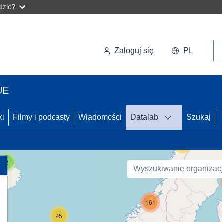
dzić?
Wy
Zaloguj się
PL
UE
49
ki
Filmy i podcasty
Wiadomości
Datalab
Szukaj
56
2
161
25