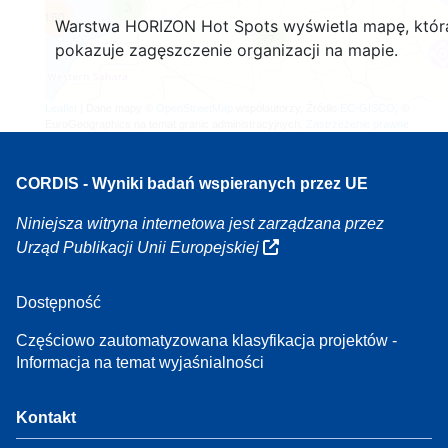
3
160
Warstwa HORIZON Hot Spots wyświetla mapę, któr
7
pokazuje zagęszczenie organizacji na mapie.
Leaflet
| Dane mapy ©
OpenStreetMap
współautorzy, Źródło
EC-GISCO
, ©
EuroGeographics na temat granic administracyjnych,
Zastrzeżenie prawne
CORDIS - Wyniki badań wspieranych przez UE
Niniejsza witryna internetowa jest zarządzana przez
Urząd Publikacji Unii Europejskiej
Dostępność
Częściowo zautomatyzowana klasyfikacja projektów -
Informacja na temat wyjaśnialności
Kontakt