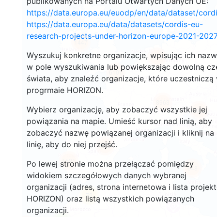
publikowanych na Portalu Otwartych Danych UE:
https://data.europa.eu/euodp/en/data/dataset/cor
https://data.europa.eu/data/datasets/cordis-eu-
research-projects-under-horizon-europe-2021-2027
1447
Wyszukuj konkretne organizacje, wpisując ich naz
10719
w pole wyszukiwania lub powiększając dowolną cz
6101
świata, aby znaleźć organizacje, które uczestniczą
progrmaie HORIZON.
8963
Wybierz organizację, aby zobaczyć wszystkie jej
7002
powiązania na mapie. Umieść kursor nad linią, aby
zobaczyć nazwę powiązanej organizacji i kliknij na
linię, aby do niej przejść.
6262
1521
Po lewej stronie można przełączać pomiędzy
648
widokiem szczegółowych danych wybranej
organizacji (adres, strona internetowa i lista projek
72
HORIZON) oraz listą wszystkich powiązanych
organizacji.