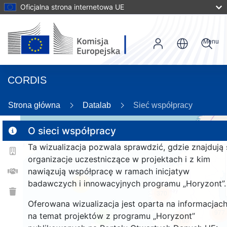
Oficjalna strona internetowa UE
Menu
CORDIS
89
Strona główna
Datalab
Sieć współpracy
O sieci współpracy
Ta wizualizacja pozwala sprawdzić, gdzie znajdują 
2
organizacje uczestniczące w projektach i z kim
nawiązują współpracę w ramach inicjatyw
badawczych i innowacyjnych programu „Horyzont”.
25
370
Oferowana wizualizacja jest oparta na informacjac
977
na temat projektów z programu „Horyzont”
9
1190