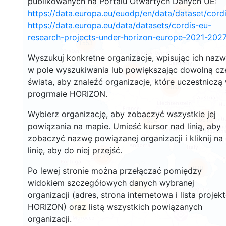
publikowanych na Portalu Otwartych Danych UE:
2934
https://data.europa.eu/euodp/en/data/dataset/cor
https://data.europa.eu/data/datasets/cordis-eu-
research-projects-under-horizon-europe-2021-2027
1553
Wyszukuj konkretne organizacje, wpisując ich naz
w pole wyszukiwania lub powiększając dowolną cz
10053
świata, aby znaleźć organizacje, które uczestniczą
12896
progrmaie HORIZON.
Wybierz organizację, aby zobaczyć wszystkie jej
6515
1354
powiązania na mapie. Umieść kursor nad linią, aby
zobaczyć nazwę powiązanej organizacji i kliknij na
linię, aby do niej przejść.
7778
830
Po lewej stronie można przełączać pomiędzy
widokiem szczegółowych danych wybranej
13
organizacji (adres, strona internetowa i lista projek
HORIZON) oraz listą wszystkich powiązanych
61
organizacji.