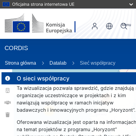
Oficjalna strona internetowa UE
Menu
CORDIS
Strona główna
Datalab
Sieć współpracy
O sieci współpracy
Ta wizualizacja pozwala sprawdzić, gdzie znajdują 
2
organizacje uczestniczące w projektach i z kim
187
nawiązują współpracę w ramach inicjatyw
badawczych i innowacyjnych programu „Horyzont”.
26
Oferowana wizualizacja jest oparta na informacjac
na temat projektów z programu „Horyzont”