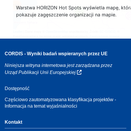
160
Warstwa HORIZON Hot Spots wyświetla mapę, któr
7
pokazuje zagęszczenie organizacji na mapie.
Leaflet
| Dane mapy ©
OpenStreetMap
współautorzy, Źródło
EC-GISCO
, ©
EuroGeographics na temat granic administracyjnych,
Zastrzeżenie prawne
CORDIS - Wyniki badań wspieranych przez UE
Niniejsza witryna internetowa jest zarządzana przez
Urząd Publikacji Unii Europejskiej
Dostępność
Częściowo zautomatyzowana klasyfikacja projektów -
Informacja na temat wyjaśnialności
Kontakt