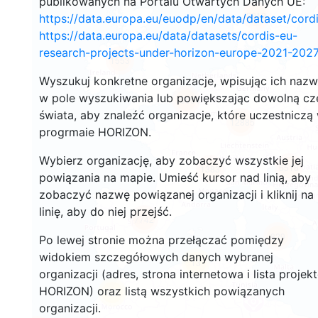
publikowanych na Portalu Otwartych Danych UE:
2919
https://data.europa.eu/euodp/en/data/dataset/cor
https://data.europa.eu/data/datasets/cordis-eu-
research-projects-under-horizon-europe-2021-2027
1553
Wyszukuj konkretne organizacje, wpisując ich naz
w pole wyszukiwania lub powiększając dowolną cz
10094
świata, aby znaleźć organizacje, które uczestniczą
12885
progrmaie HORIZON.
Wybierz organizację, aby zobaczyć wszystkie jej
6518
1383
powiązania na mapie. Umieść kursor nad linią, aby
zobaczyć nazwę powiązanej organizacji i kliknij na
linię, aby do niej przejść.
7742
829
Po lewej stronie można przełączać pomiędzy
widokiem szczegółowych danych wybranej
13
organizacji (adres, strona internetowa i lista projek
HORIZON) oraz listą wszystkich powiązanych
62
organizacji.