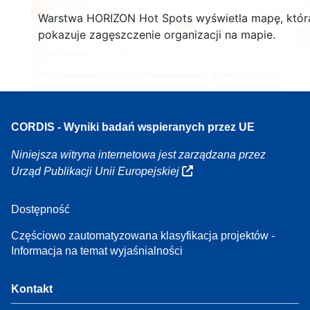
160
Warstwa HORIZON Hot Spots wyświetla mapę, któr
7
pokazuje zagęszczenie organizacji na mapie.
Leaflet
| Dane mapy ©
OpenStreetMap
współautorzy, Źródło
EC-GISCO
, ©
EuroGeographics na temat granic administracyjnych,
Zastrzeżenie prawne
CORDIS - Wyniki badań wspieranych przez UE
Niniejsza witryna internetowa jest zarządzana przez
Urząd Publikacji Unii Europejskiej
Dostępność
Częściowo zautomatyzowana klasyfikacja projektów -
Informacja na temat wyjaśnialności
Kontakt