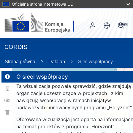
Oficjalna strona internetowa UE
Menu
CORDIS
26
Strona główna
Datalab
Sieć współpracy
O sieci współpracy
Ta wizualizacja pozwala sprawdzić, gdzie znajdują 
2
organizacje uczestniczące w projektach i z kim
185
nawiązują współpracę w ramach inicjatyw
badawczych i innowacyjnych programu „Horyzont”.
26
Oferowana wizualizacja jest oparta na informacjac
na temat projektów z programu „Horyzont”