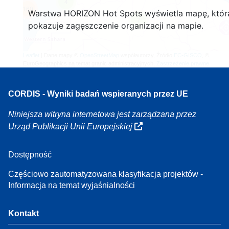
4
160
Warstwa HORIZON Hot Spots wyświetla mapę, któr
7
pokazuje zagęszczenie organizacji na mapie.
Leaflet
| Dane mapy ©
OpenStreetMap
współautorzy, Źródło
EC-GISCO
, ©
EuroGeographics na temat granic administracyjnych,
Zastrzeżenie prawne
CORDIS - Wyniki badań wspieranych przez UE
Niniejsza witryna internetowa jest zarządzana przez
Urząd Publikacji Unii Europejskiej
Dostępność
Częściowo zautomatyzowana klasyfikacja projektów -
Informacja na temat wyjaśnialności
Kontakt