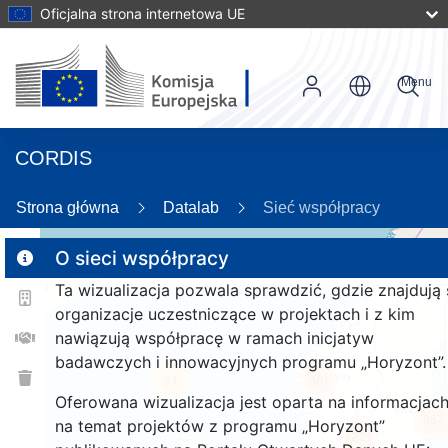
Oficjalna strona internetowa UE
Menu
CORDIS
89
Strona główna
Datalab
Sieć współpracy
O sieci współpracy
Ta wizualizacja pozwala sprawdzić, gdzie znajdują 
2
organizacje uczestniczące w projektach i z kim
nawiązują współpracę w ramach inicjatyw
badawczych i innowacyjnych programu „Horyzont”.
34
361
Oferowana wizualizacja jest oparta na informacjac
967
na temat projektów z programu „Horyzont”
1221