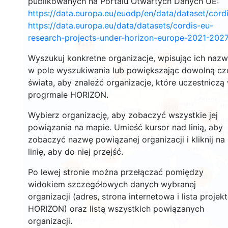
publikowanych na Portalu Otwartych Danych UE:
https://data.europa.eu/euodp/en/data/dataset/cor
https://data.europa.eu/data/datasets/cordis-eu-
research-projects-under-horizon-europe-2021-2027
1447
Wyszukuj konkretne organizacje, wpisując ich naz
10701
w pole wyszukiwania lub powiększając dowolną cz
6077
świata, aby znaleźć organizacje, które uczestniczą
progrmaie HORIZON.
8999
Wybierz organizację, aby zobaczyć wszystkie jej
7001
powiązania na mapie. Umieść kursor nad linią, aby
zobaczyć nazwę powiązanej organizacji i kliknij na
linię, aby do niej przejść.
6256
1528
Po lewej stronie można przełączać pomiędzy
649
widokiem szczegółowych danych wybranej
organizacji (adres, strona internetowa i lista projek
70
HORIZON) oraz listą wszystkich powiązanych
organizacji.