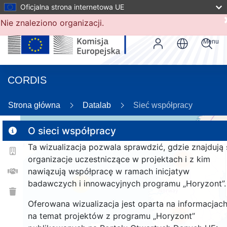
Oficjalna strona internetowa UE
Nie znaleziono organizacji.
Menu
CORDIS
Strona główna
Datalab
Sieć współpracy
O sieci współpracy
Ta wizualizacja pozwala sprawdzić, gdzie znajdują 
2
organizacje uczestniczące w projektach i z kim
139
nawiązują współpracę w ramach inicjatyw
badawczych i innowacyjnych programu „Horyzont”.
25
Oferowana wizualizacja jest oparta na informacjac
1416
na temat projektów z programu „Horyzont”