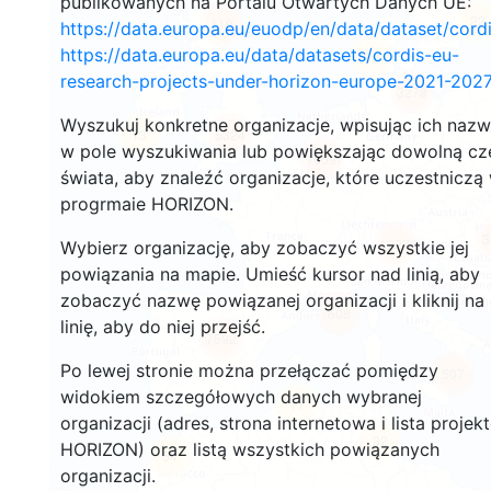
publikowanych na Portalu Otwartych Danych UE:
22
110
https://data.europa.eu/euodp/en/data/dataset/cor
https://data.europa.eu/data/datasets/cordis-eu-
89
research-projects-under-horizon-europe-2021-2027
3278
Wyszukuj konkretne organizacje, wpisując ich naz
13
5324
w pole wyszukiwania lub powiększając dowolną cz
10597
świata, aby znaleźć organizacje, które uczestniczą
progrmaie HORIZON.
3
12276
Wybierz organizację, aby zobaczyć wszystkie jej
powiązania na mapie. Umieść kursor nad linią, aby
zobaczyć nazwę powiązanej organizacji i kliknij na
608
linię, aby do niej przejść.
7592
Po lewej stronie można przełączać pomiędzy
507
widokiem szczegółowych danych wybranej
11
organizacji (adres, strona internetowa i lista projek
32
HORIZON) oraz listą wszystkich powiązanych
54
organizacji.