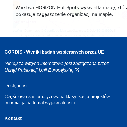
160
Warstwa HORIZON Hot Spots wyświetla mapę, któr
7
pokazuje zagęszczenie organizacji na mapie.
Leaflet
| Dane mapy ©
OpenStreetMap
współautorzy, Źródło
EC-GISCO
, ©
EuroGeographics na temat granic administracyjnych,
Zastrzeżenie prawne
CORDIS - Wyniki badań wspieranych przez UE
Niniejsza witryna internetowa jest zarządzana przez
Urząd Publikacji Unii Europejskiej
Dostępność
Częściowo zautomatyzowana klasyfikacja projektów -
Informacja na temat wyjaśnialności
Kontakt