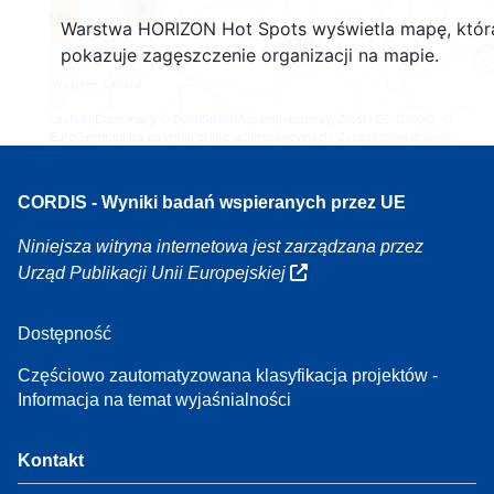
3
160
Warstwa HORIZON Hot Spots wyświetla mapę, któr
7
pokazuje zagęszczenie organizacji na mapie.
Leaflet
| Dane mapy ©
OpenStreetMap
współautorzy, Źródło
EC-GISCO
, ©
EuroGeographics na temat granic administracyjnych,
Zastrzeżenie prawne
CORDIS - Wyniki badań wspieranych przez UE
Niniejsza witryna internetowa jest zarządzana przez
Urząd Publikacji Unii Europejskiej
Dostępność
Częściowo zautomatyzowana klasyfikacja projektów -
Informacja na temat wyjaśnialności
Kontakt