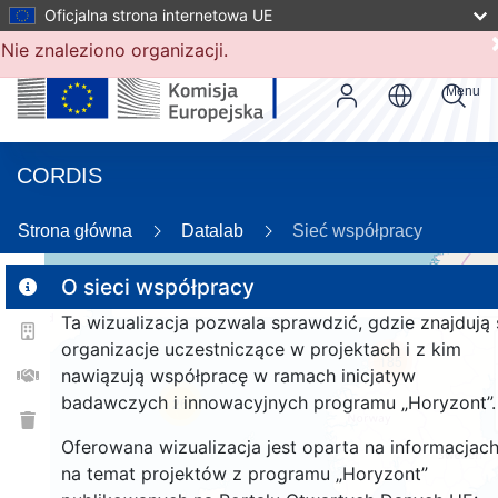
Oficjalna strona internetowa UE
Nie znaleziono organizacji.
Menu
CORDIS
Strona główna
Datalab
Sieć współpracy
O sieci współpracy
Ta wizualizacja pozwala sprawdzić, gdzie znajdują 
2
organizacje uczestniczące w projektach i z kim
185
nawiązują współpracę w ramach inicjatyw
badawczych i innowacyjnych programu „Horyzont”.
26
Oferowana wizualizacja jest oparta na informacjac
na temat projektów z programu „Horyzont”