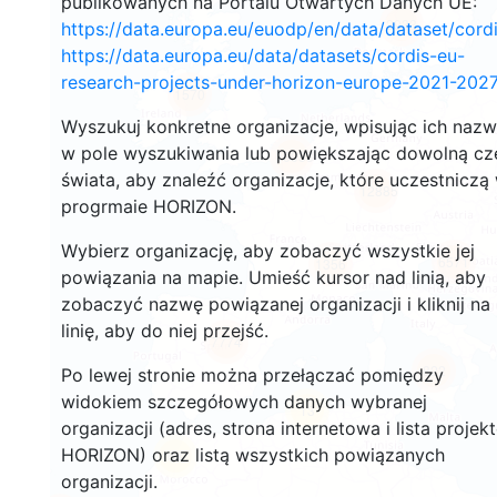
publikowanych na Portalu Otwartych Danych UE:
2933
https://data.europa.eu/euodp/en/data/dataset/cor
https://data.europa.eu/data/datasets/cordis-eu-
research-projects-under-horizon-europe-2021-2027
1570
Wyszukuj konkretne organizacje, wpisując ich naz
w pole wyszukiwania lub powiększając dowolną cz
10033
świata, aby znaleźć organizacje, które uczestniczą
12885
progrmaie HORIZON.
Wybierz organizację, aby zobaczyć wszystkie jej
6571
1356
powiązania na mapie. Umieść kursor nad linią, aby
zobaczyć nazwę powiązanej organizacji i kliknij na
linię, aby do niej przejść.
7774
822
Po lewej stronie można przełączać pomiędzy
widokiem szczegółowych danych wybranej
13
organizacji (adres, strona internetowa i lista projek
HORIZON) oraz listą wszystkich powiązanych
63
organizacji.