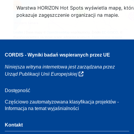
160
Warstwa HORIZON Hot Spots wyświetla mapę, któr
7
pokazuje zagęszczenie organizacji na mapie.
Leaflet
| Dane mapy ©
OpenStreetMap
współautorzy, Źródło
EC-GISCO
, ©
EuroGeographics na temat granic administracyjnych,
Zastrzeżenie prawne
CORDIS - Wyniki badań wspieranych przez UE
Niniejsza witryna internetowa jest zarządzana przez
Urząd Publikacji Unii Europejskiej
Dostępność
Częściowo zautomatyzowana klasyfikacja projektów -
Informacja na temat wyjaśnialności
Kontakt