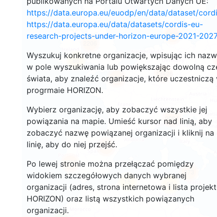
publikowanych na Portalu Otwartych Danych UE:
https://data.europa.eu/euodp/en/data/dataset/cor
https://data.europa.eu/data/datasets/cordis-eu-
3362
research-projects-under-horizon-europe-2021-2027
2206
Wyszukuj konkretne organizacje, wpisując ich naz
86
w pole wyszukiwania lub powiększając dowolną cz
13426
świata, aby znaleźć organizacje, które uczestniczą
5466
progrmaie HORIZON.
Wybierz organizację, aby zobaczyć wszystkie jej
9084
powiązania na mapie. Umieść kursor nad linią, aby
zobaczyć nazwę powiązanej organizacji i kliknij na
linię, aby do niej przejść.
5930
1707
Po lewej stronie można przełączać pomiędzy
373
widokiem szczegółowych danych wybranej
15
96
organizacji (adres, strona internetowa i lista projek
HORIZON) oraz listą wszystkich powiązanych
organizacji.