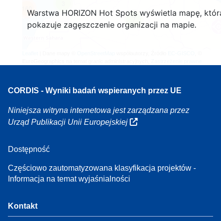
3
160
Warstwa HORIZON Hot Spots wyświetla mapę, któr
7
pokazuje zagęszczenie organizacji na mapie.
Leaflet
| Dane mapy ©
OpenStreetMap
współautorzy, Źródło
EC-GISCO
, ©
EuroGeographics na temat granic administracyjnych,
Zastrzeżenie prawne
CORDIS - Wyniki badań wspieranych przez UE
Niniejsza witryna internetowa jest zarządzana przez
Urząd Publikacji Unii Europejskiej
Dostępność
Częściowo zautomatyzowana klasyfikacja projektów -
Informacja na temat wyjaśnialności
Kontakt