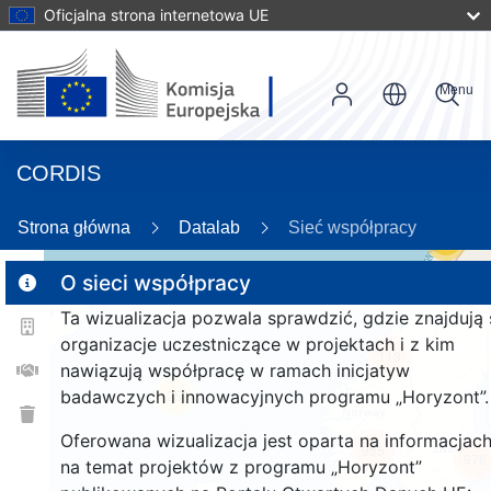
Oficjalna strona internetowa UE
Menu
CORDIS
Strona główna
Datalab
Sieć współpracy
56
O sieci współpracy
Ta wizualizacja pozwala sprawdzić, gdzie znajdują 
2
organizacje uczestniczące w projektach i z kim
113
nawiązują współpracę w ramach inicjatyw
badawczych i innowacyjnych programu „Horyzont”.
25
Oferowana wizualizacja jest oparta na informacjac
955
976
na temat projektów z programu „Horyzont”