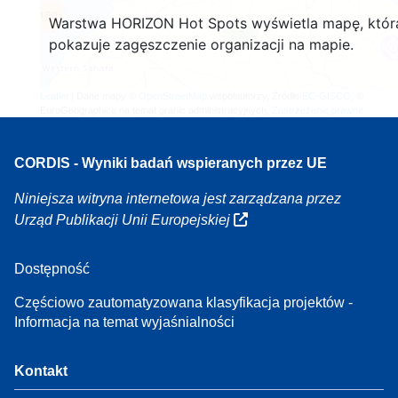
160
Warstwa HORIZON Hot Spots wyświetla mapę, któr
7
pokazuje zagęszczenie organizacji na mapie.
Leaflet
| Dane mapy ©
OpenStreetMap
współautorzy, Źródło
EC-GISCO
, ©
EuroGeographics na temat granic administracyjnych,
Zastrzeżenie prawne
CORDIS - Wyniki badań wspieranych przez UE
Niniejsza witryna internetowa jest zarządzana przez
Urząd Publikacji Unii Europejskiej
Dostępność
Częściowo zautomatyzowana klasyfikacja projektów -
Informacja na temat wyjaśnialności
Kontakt