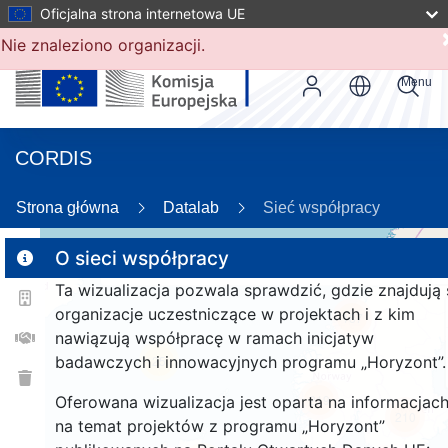
Oficjalna strona internetowa UE
Nie znaleziono organizacji.
Menu
CORDIS
Strona główna
Datalab
Sieć współpracy
O sieci współpracy
Ta wizualizacja pozwala sprawdzić, gdzie znajdują 
2
organizacje uczestniczące w projektach i z kim
187
nawiązują współpracę w ramach inicjatyw
badawczych i innowacyjnych programu „Horyzont”.
25
219
Oferowana wizualizacja jest oparta na informacjac
210
na temat projektów z programu „Horyzont”