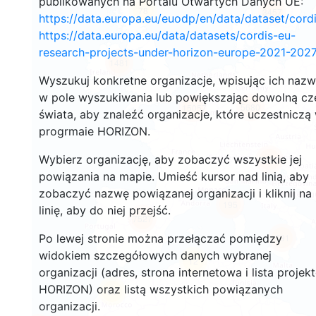
publikowanych na Portalu Otwartych Danych UE:
78
3457
https://data.europa.eu/euodp/en/data/dataset/cor
https://data.europa.eu/data/datasets/cordis-eu-
research-projects-under-horizon-europe-2021-2027
1481
Wyszukuj konkretne organizacje, wpisując ich naz
w pole wyszukiwania lub powiększając dowolną cz
5680
15057
świata, aby znaleźć organizacje, które uczestniczą
progrmaie HORIZON.
Wybierz organizację, aby zobaczyć wszystkie jej
9296
powiązania na mapie. Umieść kursor nad linią, aby
zobaczyć nazwę powiązanej organizacji i kliknij na
195
linię, aby do niej przejść.
7527
Po lewej stronie można przełączać pomiędzy
791
widokiem szczegółowych danych wybranej
12
organizacji (adres, strona internetowa i lista projek
HORIZON) oraz listą wszystkich powiązanych
61
organizacji.