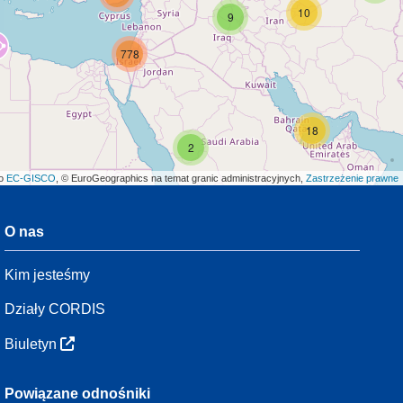
10
9
778
18
2
ło
EC-GISCO
, © EuroGeographics na temat granic administracyjnych,
Zastrzeżenie prawne
O nas
3
Kim jesteśmy
7
48
Działy CORDIS
Biuletyn
3
Powiązane odnośniki