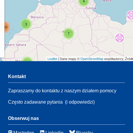
4
3
160
7
Leaflet
| Dane mapy ©
OpenStreetMap
współautorzy, Źród
2
Kontakt
54
Zapraszamy do kontaktu z naszym działem pomocy
2
54
Często zadawane pytania
(i odpowiedzi)
21
83
116
Obserwuj nas
Mastodon
Linkedin
Bluesky