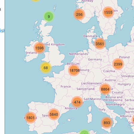
h
1555
256
9
disH2020projects
.
3561
1596
2399
68
18708
8864
474
5840
1801
893