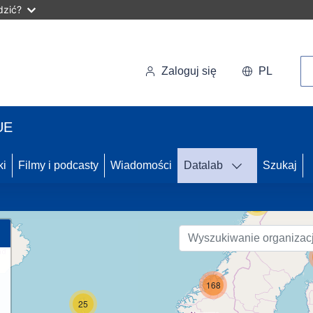
dzić?
Wy
Zaloguj się
PL
UE
46
ki
Filmy i podcasty
Wiadomości
Datalab
Szukaj
56
168
25