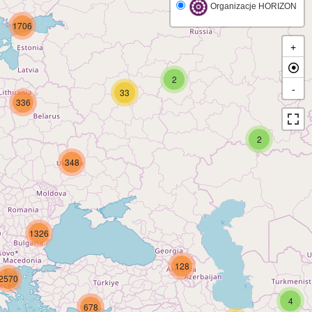
Organizacje HORIZON
1706
+
2
-
33
336
2
348
1326
128
2570
4
678