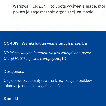
160
Warstwa HORIZON Hot Spots wyświetla mapę, któr
7
pokazuje zagęszczenie organizacji na mapie.
Leaflet
| Dane mapy ©
OpenStreetMap
współautorzy, Źródło
EC-GISCO
, ©
EuroGeographics na temat granic administracyjnych,
Zastrzeżenie prawne
CORDIS - Wyniki badań wspieranych przez UE
Niniejsza witryna internetowa jest zarządzana przez
Urząd Publikacji Unii Europejskiej
Dostępność
Częściowo zautomatyzowana klasyfikacja projektów -
Informacja na temat wyjaśnialności
Kontakt