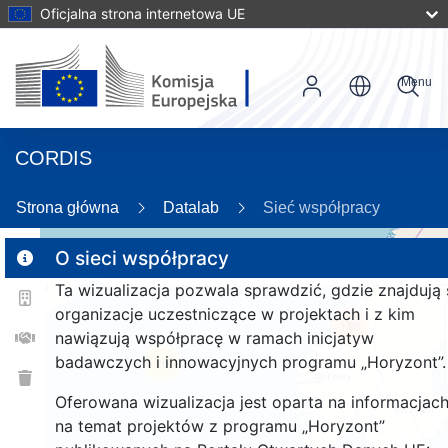
Oficjalna strona internetowa UE
Menu
CORDIS
8
Strona główna
Datalab
Sieć współpracy
O sieci współpracy
Ta wizualizacja pozwala sprawdzić, gdzie znajdują 
2
organizacje uczestniczące w projektach i z kim
185
nawiązują współpracę w ramach inicjatyw
badawczych i innowacyjnych programu „Horyzont”.
26
Oferowana wizualizacja jest oparta na informacjac
na temat projektów z programu „Horyzont”