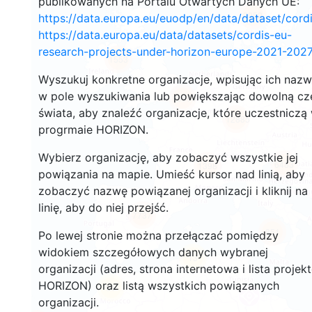
publikowanych na Portalu Otwartych Danych UE:
2952
https://data.europa.eu/euodp/en/data/dataset/cor
https://data.europa.eu/data/datasets/cordis-eu-
research-projects-under-horizon-europe-2021-2027
1553
Wyszukuj konkretne organizacje, wpisując ich naz
w pole wyszukiwania lub powiększając dowolną cz
10070
świata, aby znaleźć organizacje, które uczestniczą
12885
progrmaie HORIZON.
Wybierz organizację, aby zobaczyć wszystkie jej
6483
1398
powiązania na mapie. Umieść kursor nad linią, aby
zobaczyć nazwę powiązanej organizacji i kliknij na
linię, aby do niej przejść.
7737
851
Po lewej stronie można przełączać pomiędzy
widokiem szczegółowych danych wybranej
13
organizacji (adres, strona internetowa i lista projek
HORIZON) oraz listą wszystkich powiązanych
61
organizacji.