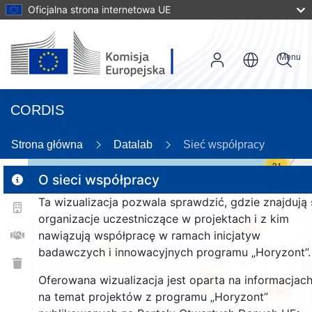
Oficjalna strona internetowa UE
Menu
CORDIS
Strona główna
Datalab
Sieć współpracy
31
O sieci współpracy
Ta wizualizacja pozwala sprawdzić, gdzie znajdują 
2
organizacje uczestniczące w projektach i z kim
125
nawiązują współpracę w ramach inicjatyw
badawczych i innowacyjnych programu „Horyzont”.
25
Oferowana wizualizacja jest oparta na informacjac
253
1649
na temat projektów z programu „Horyzont”