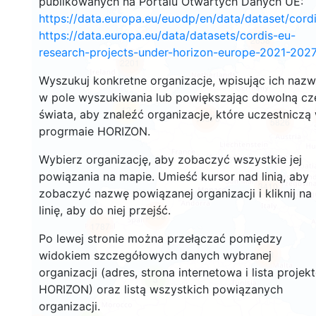
publikowanych na Portalu Otwartych Danych UE:
https://data.europa.eu/euodp/en/data/dataset/cor
https://data.europa.eu/data/datasets/cordis-eu-
2658
research-projects-under-horizon-europe-2021-2027
2201
Wyszukuj konkretne organizacje, wpisując ich naz
w pole wyszukiwania lub powiększając dowolną cz
12
świata, aby znaleźć organizacje, które uczestniczą
19370
5826
progrmaie HORIZON.
Wybierz organizację, aby zobaczyć wszystkie jej
powiązania na mapie. Umieść kursor nad linią, aby
3410
zobaczyć nazwę powiązanej organizacji i kliknij na
linię, aby do niej przejść.
5999
1787
Po lewej stronie można przełączać pomiędzy
widokiem szczegółowych danych wybranej
481
organizacji (adres, strona internetowa i lista projek
3
HORIZON) oraz listą wszystkich powiązanych
organizacji.