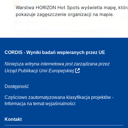
3
160
Warstwa HORIZON Hot Spots wyświetla mapę, któr
7
pokazuje zagęszczenie organizacji na mapie.
Leaflet
| Dane mapy ©
OpenStreetMap
współautorzy, Źródło
EC-GISCO
, ©
EuroGeographics na temat granic administracyjnych,
Zastrzeżenie prawne
CORDIS - Wyniki badań wspieranych przez UE
Niniejsza witryna internetowa jest zarządzana przez
Urząd Publikacji Unii Europejskiej
Dostępność
Częściowo zautomatyzowana klasyfikacja projektów -
Informacja na temat wyjaśnialności
Kontakt