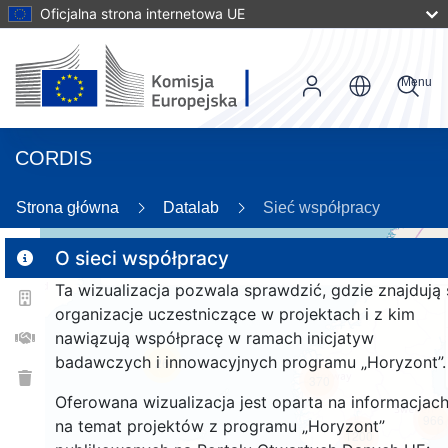
Oficjalna strona internetowa UE
Menu
CORDIS
86
Strona główna
Datalab
Sieć współpracy
O sieci współpracy
Ta wizualizacja pozwala sprawdzić, gdzie znajdują 
2
organizacje uczestniczące w projektach i z kim
nawiązują współpracę w ramach inicjatyw
badawczych i innowacyjnych programu „Horyzont”.
26
370
Oferowana wizualizacja jest oparta na informacjac
966
na temat projektów z programu „Horyzont”
1200