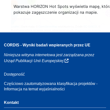
4
160
Warstwa HORIZON Hot Spots wyświetla mapę, któr
7
pokazuje zagęszczenie organizacji na mapie.
Leaflet
| Dane mapy ©
OpenStreetMap
współautorzy, Źródło
EC-GISCO
, ©
EuroGeographics na temat granic administracyjnych,
Zastrzeżenie prawne
CORDIS - Wyniki badań wspieranych przez UE
Niniejsza witryna internetowa jest zarządzana przez
Urząd Publikacji Unii Europejskiej
Dostępność
Częściowo zautomatyzowana klasyfikacja projektów -
Informacja na temat wyjaśnialności
Kontakt