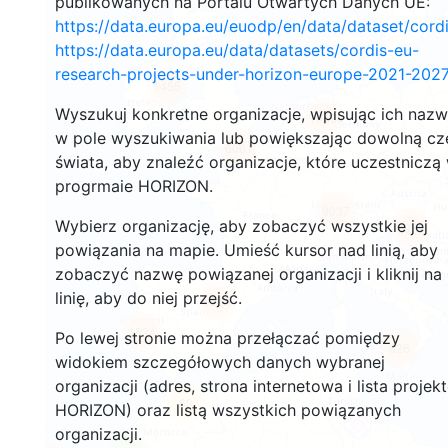
publikowanych na Portalu Otwartych Danych UE:
https://data.europa.eu/euodp/en/data/dataset/cor
https://data.europa.eu/data/datasets/cordis-eu-
research-projects-under-horizon-europe-2021-2027
1455
Wyszukuj konkretne organizacje, wpisując ich naz
10696
w pole wyszukiwania lub powiększając dowolną cz
6061
świata, aby znaleźć organizacje, które uczestniczą
progrmaie HORIZON.
9037
Wybierz organizację, aby zobaczyć wszystkie jej
6973
powiązania na mapie. Umieść kursor nad linią, aby
zobaczyć nazwę powiązanej organizacji i kliknij na
linię, aby do niej przejść.
6288
1524
Po lewej stronie można przełączać pomiędzy
626
widokiem szczegółowych danych wybranej
organizacji (adres, strona internetowa i lista projek
69
HORIZON) oraz listą wszystkich powiązanych
organizacji.