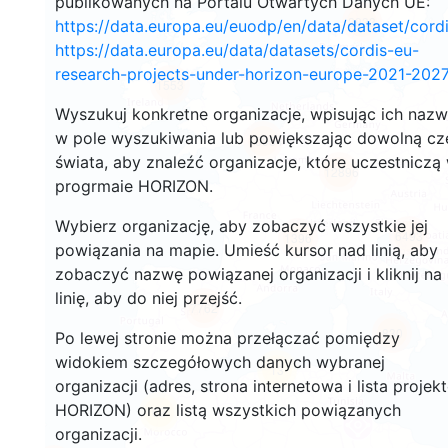
publikowanych na Portalu Otwartych Danych UE:
2933
https://data.europa.eu/euodp/en/data/dataset/cor
https://data.europa.eu/data/datasets/cordis-eu-
research-projects-under-horizon-europe-2021-2027
1553
Wyszukuj konkretne organizacje, wpisując ich naz
w pole wyszukiwania lub powiększając dowolną cz
10054
świata, aby znaleźć organizacje, które uczestniczą
12896
progrmaie HORIZON.
Wybierz organizację, aby zobaczyć wszystkie jej
6493
1396
powiązania na mapie. Umieść kursor nad linią, aby
zobaczyć nazwę powiązanej organizacji i kliknij na
linię, aby do niej przejść.
7762
830
Po lewej stronie można przełączać pomiędzy
widokiem szczegółowych danych wybranej
13
organizacji (adres, strona internetowa i lista projek
HORIZON) oraz listą wszystkich powiązanych
62
organizacji.