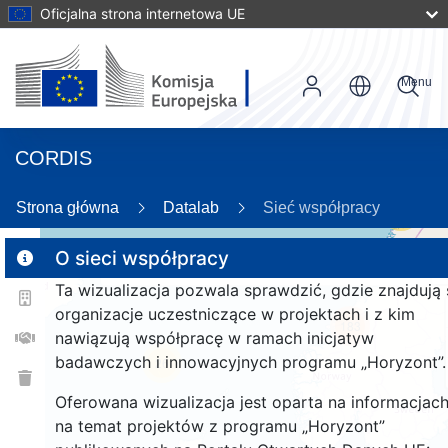
Oficjalna strona internetowa UE
Menu
CORDIS
Strona główna
Datalab
Sieć współpracy
23
O sieci współpracy
Ta wizualizacja pozwala sprawdzić, gdzie znajdują 
2
organizacje uczestniczące w projektach i z kim
183
nawiązują współpracę w ramach inicjatyw
badawczych i innowacyjnych programu „Horyzont”.
26
Oferowana wizualizacja jest oparta na informacjac
na temat projektów z programu „Horyzont”