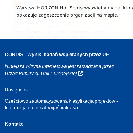
160
Warstwa HORIZON Hot Spots wyświetla mapę, któr
7
pokazuje zagęszczenie organizacji na mapie.
Leaflet
| Dane mapy ©
OpenStreetMap
współautorzy, Źródło
EC-GISCO
, ©
EuroGeographics na temat granic administracyjnych,
Zastrzeżenie prawne
CORDIS - Wyniki badań wspieranych przez UE
Niniejsza witryna internetowa jest zarządzana przez
Urząd Publikacji Unii Europejskiej
Dostępność
Częściowo zautomatyzowana klasyfikacja projektów -
Informacja na temat wyjaśnialności
Kontakt