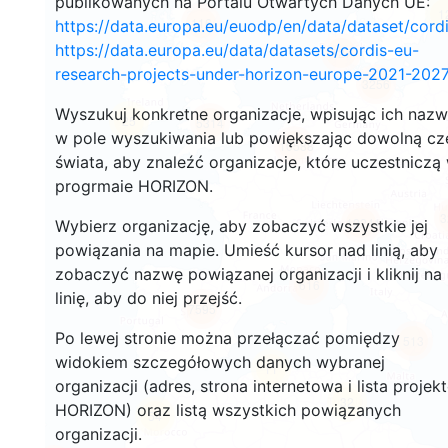
publikowanych na Portalu Otwartych Danych UE:
1
116
https://data.europa.eu/euodp/en/data/dataset/cor
https://data.europa.eu/data/datasets/cordis-eu-
127
research-projects-under-horizon-europe-2021-2027
3256
Wyszukuj konkretne organizacje, wpisując ich naz
25
5314
w pole wyszukiwania lub powiększając dowolną cz
10588
świata, aby znaleźć organizacje, które uczestniczą
progrmaie HORIZON.
3
12241
Wybierz organizację, aby zobaczyć wszystkie jej
powiązania na mapie. Umieść kursor nad linią, aby
zobaczyć nazwę powiązanej organizacji i kliknij na
616
linię, aby do niej przejść.
7595
Po lewej stronie można przełączać pomiędzy
513
widokiem szczegółowych danych wybranej
11
organizacji (adres, strona internetowa i lista projek
32
HORIZON) oraz listą wszystkich powiązanych
54
organizacji.