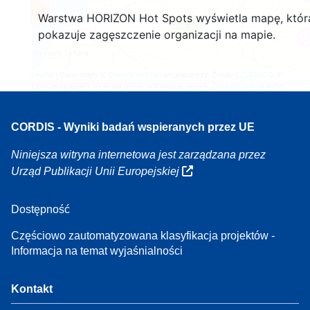
160
Warstwa HORIZON Hot Spots wyświetla mapę, któr
7
pokazuje zagęszczenie organizacji na mapie.
Leaflet
| Dane mapy ©
OpenStreetMap
współautorzy, Źródło
EC-GISCO
, ©
EuroGeographics na temat granic administracyjnych,
Zastrzeżenie prawne
CORDIS - Wyniki badań wspieranych przez UE
Niniejsza witryna internetowa jest zarządzana przez
Urząd Publikacji Unii Europejskiej
Dostępność
Częściowo zautomatyzowana klasyfikacja projektów -
Informacja na temat wyjaśnialności
Kontakt