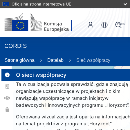
Oficjalna strona internetowa UE
Menu
CORDIS
26
Strona główna
Datalab
Sieć współpracy
O sieci współpracy
Ta wizualizacja pozwala sprawdzić, gdzie znajdują 
2
organizacje uczestniczące w projektach i z kim
178
nawiązują współpracę w ramach inicjatyw
badawczych i innowacyjnych programu „Horyzont”.
25
Oferowana wizualizacja jest oparta na informacjac
na temat projektów z programu „Horyzont”
1379