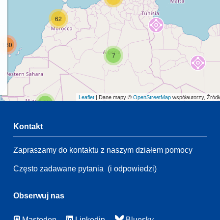
62
160
7
Leaflet
| Dane mapy ©
OpenStreetMap
współautorzy, Źród
2
Kontakt
Zapraszamy do kontaktu z naszym działem pomocy
2
54
Często zadawane pytania
(i odpowiedzi)
21
134
65
Obserwuj nas
Mastodon
Linkedin
Bluesky