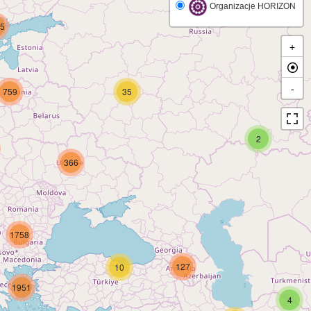
Organizacje HORIZON
5
+
-
759
35
2
366
1758
127
10
1951
4