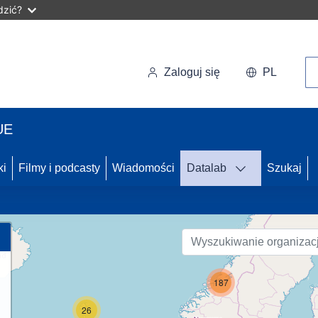
dzić?
Wy
Zaloguj się
PL
UE
59
ki
Filmy i podcasty
Wiadomości
Datalab
Szukaj
22
187
26