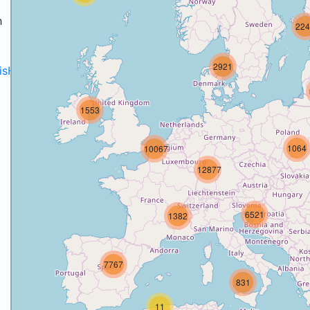
h
224
2921
disH2020projects
.
1553
1064
10067
12877
6521
1382
7767
831
11