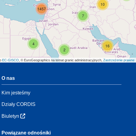
10
1457
7
4
16
2
ło
EC-GISCO
, © EuroGeographics na temat granic administracyjnych,
Zastrzeżenie prawne
O nas
3
Kim jesteśmy
7
48
Działy CORDIS
Biuletyn
2
3
Powiązane odnośniki