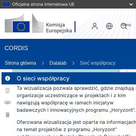
Oficjalna strona internetowa UE
Menu
CORDIS
89
Strona główna
Datalab
Sieć współpracy
2
O sieci współpracy
Ta wizualizacja pozwala sprawdzić, gdzie znajdują 
organizacje uczestniczące w projektach i z kim
nawiązują współpracę w ramach inicjatyw
badawczych i innowacyjnych programu „Horyzont”.
26
370
Oferowana wizualizacja jest oparta na informacjac
969
na temat projektów z programu „Horyzont”
1163