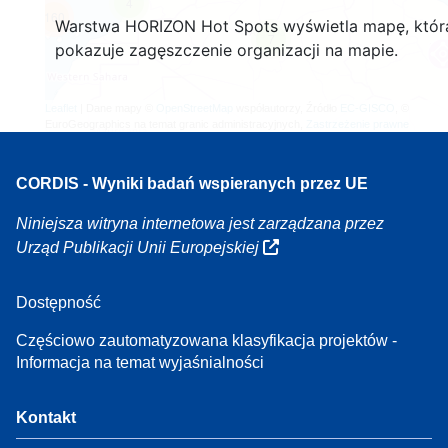
4
160
Warstwa HORIZON Hot Spots wyświetla mapę, któr
7
pokazuje zagęszczenie organizacji na mapie.
Leaflet
| Dane mapy ©
OpenStreetMap
współautorzy, Źródło
EC-GISCO
, ©
EuroGeographics na temat granic administracyjnych,
Zastrzeżenie prawne
CORDIS - Wyniki badań wspieranych przez UE
Niniejsza witryna internetowa jest zarządzana przez
Urząd Publikacji Unii Europejskiej
Dostępność
Częściowo zautomatyzowana klasyfikacja projektów -
Informacja na temat wyjaśnialności
Kontakt