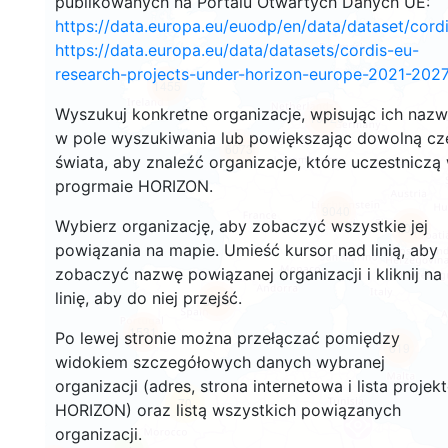
publikowanych na Portalu Otwartych Danych UE:
https://data.europa.eu/euodp/en/data/dataset/cor
https://data.europa.eu/data/datasets/cordis-eu-
research-projects-under-horizon-europe-2021-2027
1455
Wyszukuj konkretne organizacje, wpisując ich naz
10720
w pole wyszukiwania lub powiększając dowolną cz
6073
świata, aby znaleźć organizacje, które uczestniczą
progrmaie HORIZON.
9040
Wybierz organizację, aby zobaczyć wszystkie jej
7001
powiązania na mapie. Umieść kursor nad linią, aby
zobaczyć nazwę powiązanej organizacji i kliknij na
linię, aby do niej przejść.
6258
1531
Po lewej stronie można przełączać pomiędzy
619
widokiem szczegółowych danych wybranej
organizacji (adres, strona internetowa i lista projek
70
HORIZON) oraz listą wszystkich powiązanych
organizacji.