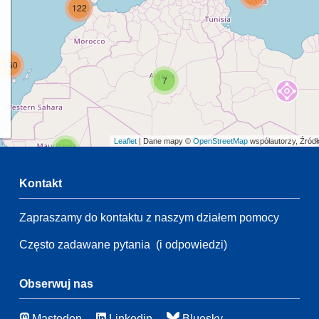
122
160
7
Leaflet
| Dane mapy ©
OpenStreetMap
współautorzy, Źród
2
Kontakt
54
5
Zapraszamy do kontaktu z naszym działem pomocy
59
28
4
Często zadawane pytania
(i odpowiedzi)
140
3
Obserwuj nas
40
Mastodon
Linkedin
Bluesky