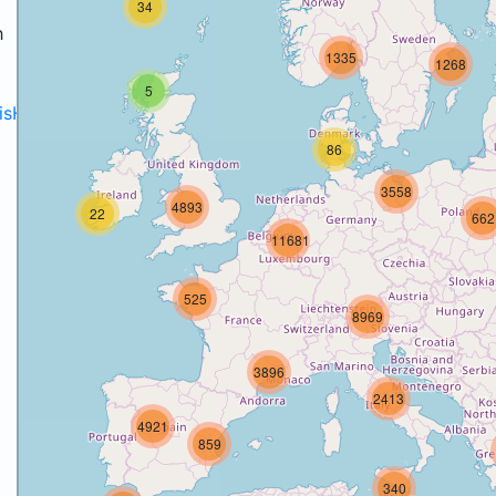
34
h
1335
1268
5
disH2020projects
.
86
3558
4893
22
662
11681
525
8969
3896
2413
4921
859
340