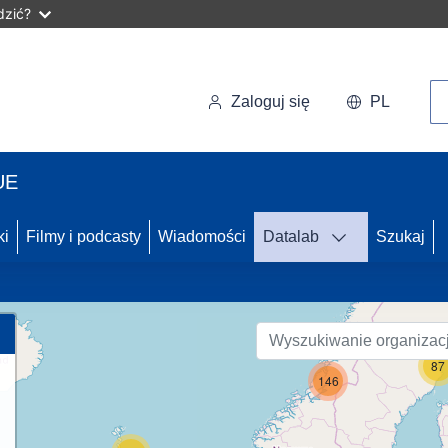
dzić?
Wy
Zaloguj się
PL
UE
ki
Filmy i podcasty
Wiadomości
Datalab
Szukaj
58
87
146