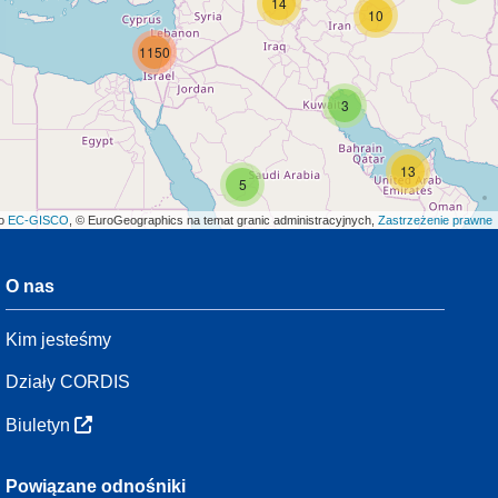
14
10
1150
3
13
5
ło
EC-GISCO
, © EuroGeographics na temat granic administracyjnych,
Zastrzeżenie prawne
O nas
3
Kim jesteśmy
54
Działy CORDIS
Biuletyn
3
Powiązane odnośniki