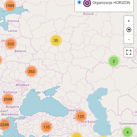
Organizacje HORIZON
1586
+
-
35
332
2
352
2599
120
2246
135
4